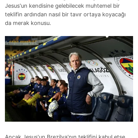
Jesus'un kendisine gelebilecek muhtemel bir
için Ayarlar butonuna tıklayabilir,
Çerez Bilgilendirme
Metnimizi
ziyaret edebilirsiniz.
teklifin ardından nasıl bir tavır ortaya koyacağı
da merak konusu.
6698 sayılı Kişisel Verilerin Korunması Kanunu uyarınca
hazırlanmış Aydınlatma Metnimizi okumak ve sitemizde
ilgili mevzuata uygun olarak kullanılan çerezlerle ilgili bilgi
almak için lütfen
tıklayınız
.
Ancak Jesus'un Brezilya'nın teklifini kabul etse