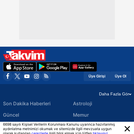
Üye Girişi
Üye Ol
Daha Fazla Gör
Son Dakika Haberleri
Astroloji
Güncel
Memur
6698 sayılı Kişisel Verilerin Korunması Kanunu uyarınca hazırlanmış
Ekonomi Haberleri
Yerel Haberler
aydınlatma metnimizi okumak ve sitemizde ilgili mevzuata uygun
olarak kullanılan
çerezlerle
ilgili bilgi almak için lütfen
tıklayınız.