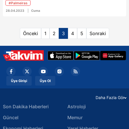
#Palmeiras
hocanın gelecek sezon Sarı-Lacivertli ekipte devam
28.04.2023
Cuma
edip etmeyeceği ise merak konusu… Jesus ile ilgili
önemli gelişmeler yaşanmaya devam ediyor. İşte
ayrıntılar…
Önceki
1
2
3
4
5
Sonraki
Üye Girişi
Üye Ol
Daha Fazla Gör
Son Dakika Haberleri
Astroloji
Güncel
Memur
Ekonomi Haberleri
Yerel Haberler