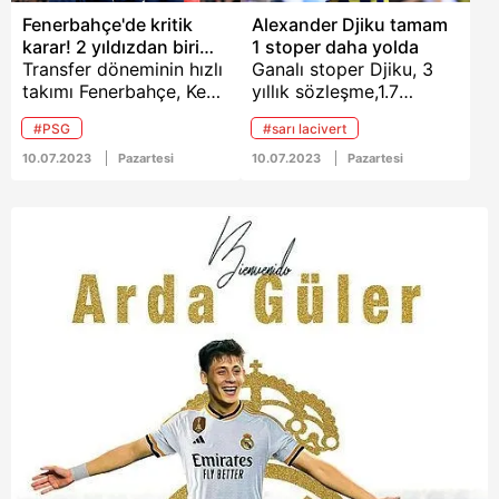
Fenerbahçe'de kritik
Alexander Djiku tamam
karar! 2 yıldızdan biri
1 stoper daha yolda
gelecek
Transfer döneminin hızlı
Ganalı stoper Djiku, 3
takımı Fenerbahçe, Kent
yıllık sözleşme,1.7
ve Dzeko'ya resmi imza
milyon Euro maaş ve 1.5
#PSG
#sarı lacivert
attırırken Djiku ve Umut
milyon Euro imza parası
Nayir transferlerini de
istedi. Yönetim onay
10.07.2023
Pazartesi
10.07.2023
Pazartesi
bitirdi. Takviyelerine
verdi Sarı-Lacivertliler,
devam edecek olan
Djiku’dan sonra stopere
Kanarya, bir mevkide iki
Davinson Sanchez ile
yıldız arasında kaldı. İşte
Abdou Diallo ikilisinden
detaylar ve o isimler...
birini daha kadroya
katacak.