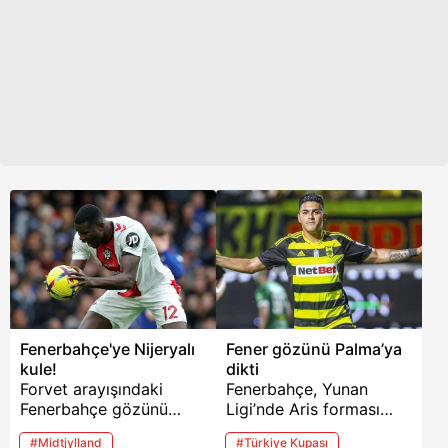
olan 10 milyon Euro'yu
tüm imkanları seferber
istiyor.
etti.
Fenerbahçe'ye Nijeryalı
Fener gözünü Palma’ya
kule!
dikti
Forvet arayışındaki
Fenerbahçe, Yunan
Fenerbahçe gözünü
Ligi’nde Aris forması
İngiltere Premier Lig'e
giyen Luis Palma için
#Midtjylland
#Türkiye Kupası