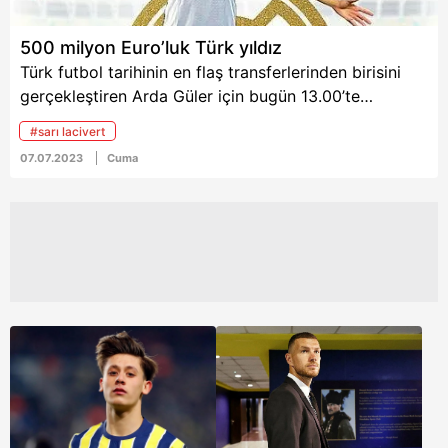
500 milyon Euro’luk Türk yıldız
Türk futbol tarihinin en flaş transferlerinden birisini
gerçekleştiren Arda Güler için bugün 13.00’te
tesislerde imza töreni yapılacak. Törene Başkan Perez
#sarı lacivert
de katılacak. İspanyol devi, F.Bahçe'den 20 milyon
07.07.2023
Cuma
Euro+10 milyon Euro bonus karşılığında aldığı genç
yıldızın sözleşmesine 500 milyon Euro'luk serbest
kalma bedeli koyacak...