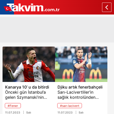
Kanarya 10’ u da bitirdi
Djiku artık fenerbahçeli
Önceki gün İstanbul’a
Sarı-Lacivertliler’in
gelen Szymanski’nin
sağlık kontrolünden
menajeri Mariusz
geçirdiği 28 yaşındaki
#Fener
#sarı lacivert
Piekarski ile masaya
Ganalı stoper Alexander
oturan Fenerbahçe
Djiku akşam saatlerinde
11.07.2023
Salı
11.07.2023
Salı