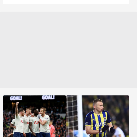
aradaki bütün pürüzleri
kendisini 3+1 yıllığına
giderdi F.Bahçe, Rus
Fenerbahçe’ye bağlayan
kulübü ile de 9 milyon
sözleşmeyi imzaladı.
Euro ve bonuslar
karşılığında anlaşma
sağladı Resmi imzalar
çok yakında atılacak...