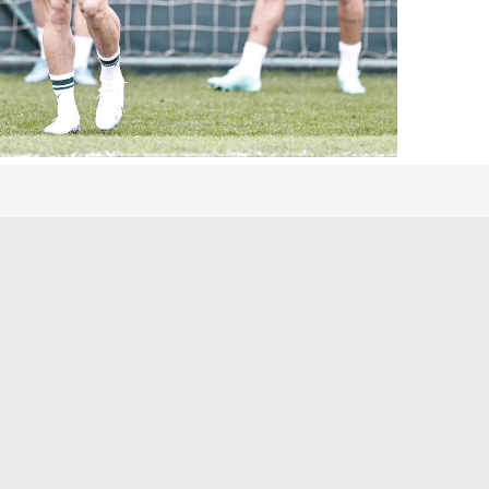
 çerezlerle ilgili bilgi almak için lütfen
tıklayınız
.