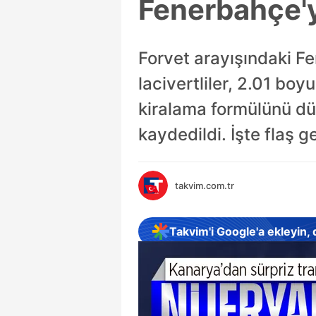
Fenerbahçe'ye
Forvet arayışındaki Fe
lacivertliler, 2.01 boy
kiralama formülünü d
kaydedildi. İşte flaş ge
takvim.com.tr
Takvim'i Google'a ekleyin,