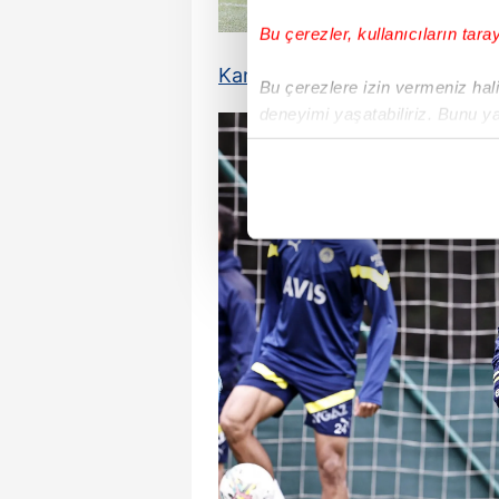
Bu çerezler, kullanıcıların tara
Kanarya
önümüzdeki yılda tra
Bu çerezlere izin vermeniz halin
deneyimi yaşatabiliriz. Bunu y
içerikleri sunabilmek adına el
noktasında tek gelir kalemimiz 
Her halükârda, kullanıcılar, bu 
Sizlere daha iyi bir hizmet sun
çerezler vasıtasıyla çeşitli kiş
amacıyla kullanılmaktadır. Diğer
reklam/pazarlama faaliyetlerinin
Çerezlere ilişkin tercihlerinizi 
butonuna tıklayabilir,
Çerez Bi
6698 sayılı Kişisel Verilerin 