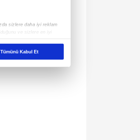
ızda sizlere daha iyi reklam
duğunu ve sizlere en iyi
liyetlerimizi karşılamak
Tümünü Kabul Et
ar gösterilmeyecektir."
çerezler kullanılmaktadır. Bu
u hizmetlerinin sunulması
i ve sizlere yönelik
nılacaktır.
kin detaylı bilgi için Ayarlar
ak ve sitemizde ilgili