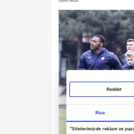
Reddet
Rıza
"Sitelerimizde reklam ve paza