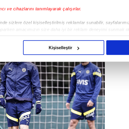
yıcı ve cihazlarını tanımlayarak çalışırlar.
nsferde hata yapmak istemiyor.
de sizlere özel kişiselleştirilmiş reklamlar sunabilir, sayfalarım
aparken amacımızın size daha iyi bir reklam deneyimi sunmak ol
imizden gelen çabayı gösterdiğimizi ve bu noktada, reklamların ma
olduğunu sizlere hatırlatmak isteriz.
Kişiselleştir
çerezlere izin vermedikleri takdirde, kullanıcılara hedefli reklaml
abilmek için İnternet Sitemizde kendimize ve üçüncü kişilere ait 
isel verileriniz işlenmekte olup gerekli olan çerezler bilgi toplum
 çerezler, sitemizin daha işlevsel kılınması ve kişiselleştirilmes
 yapılması, amaçlarıyla sınırlı olarak açık rızanız dahilinde kulla
aşağıda yer alan panel vasıtasıyla belirleyebilirsiniz. Çerezlere iliş
lgilendirme Metnimizi
ziyaret edebilirsiniz.
Korunması Kanunu uyarınca hazırlanmış Aydınlatma Metnimizi okum