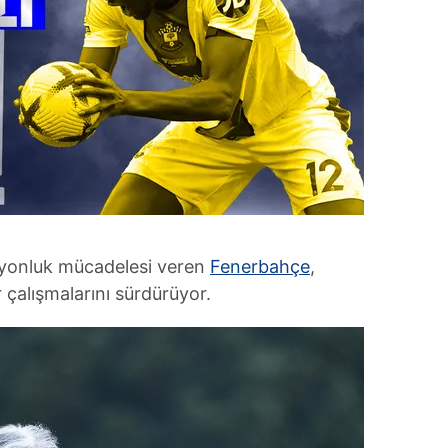
iyonluk mücadelesi veren
Fenerbahçe
,
 çalışmalarını sürdürüyor.