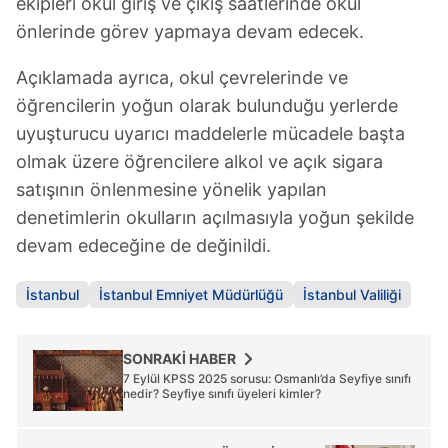
ekipleri okul giriş ve çıkış saatlerinde okul
reklam/pazarlama faaliyetlerinin yapılması, amaçlarıyla
sınırlı olarak açık rızanız dahilinde kullanılacaktır.
önlerinde görev yapmaya devam edecek.
Açıklamada ayrıca, okul çevrelerinde ve
Çerezlere ilişkin tercihlerinizi aşağıda yer alan panel
vasıtasıyla belirleyebilirsiniz. Çerezlere ilişkin detaylı bilgi
öğrencilerin yoğun olarak bulunduğu yerlerde
için Ayarlar butonuna tıklayabilir,
Çerez Bilgilendirme
uyuşturucu uyarıcı maddelerle mücadele başta
Metnimizi
ziyaret edebilirsiniz.
olmak üzere öğrencilere alkol ve açık sigara
satışının önlenmesine yönelik yapılan
6698 sayılı Kişisel Verilerin Korunması Kanunu uyarınca
denetimlerin okulların açılmasıyla yoğun şekilde
hazırlanmış Aydınlatma Metnimizi okumak ve sitemizde
devam edeceğine de değinildi.
ilgili mevzuata uygun olarak kullanılan çerezlerle ilgili bilgi
almak için lütfen
tıklayınız
.
İstanbul
İstanbul Emniyet Müdürlüğü
İstanbul Valiliği
SONRAKİ HABER
7 Eylül KPSS 2025 sorusu: Osmanlı’da Seyfiye sınıfı
nedir? Seyfiye sınıfı üyeleri kimler?