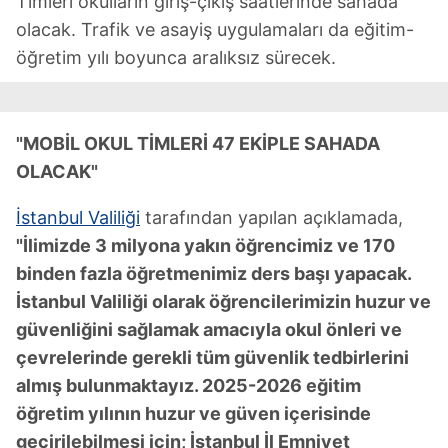
Timleri okulların giriş-çıkış saatlerinde sahada
olacak. Trafik ve asayiş uygulamaları da eğitim-
öğretim yılı boyunca aralıksız sürecek.
"MOBİL OKUL TİMLERİ 47 EKİPLE SAHADA
OLACAK"
İstanbul Valiliği
tarafından yapılan açıklamada,
"İlimizde 3 milyona yakın öğrencimiz ve 170
binden fazla öğretmenimiz ders başı yapacak.
İstanbul Valiliği olarak öğrencilerimizin huzur ve
güvenliğini sağlamak amacıyla okul önleri ve
çevrelerinde gerekli tüm güvenlik tedbirlerini
almış bulunmaktayız. 2025-2026 eğitim
öğretim yılının huzur ve güven içerisinde
geçirilebilmesi için; İstanbul İl Emniyet