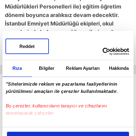
Müdürlükleri Personelleri ile) eğitim öğretim
dönemi boyunca aralıksız devam edecektir.
İstanbul Emniyet Müdürlüğü ekipleri, okul
çevrelerinde bulunan ve öğrencilerin yoğun
olarak bulundukları mekan ve işletmelerde
Reddet
asayiş ve denetim uygulamalarına aralıksız
olarak devam edecektir."
ifadeleri kullanıldı.
Rıza
Bilgiler
Reklam Ayarları
Hakkında
"OKUL ÇEVRELERİNDE 145 TİM 404 PERSONEL"
"Sitelerimizde reklam ve pazarlama faaliyetlerinin
yürütülmesi amaçları ile çerezler kullanılmaktadır.
Alınan güvenlik önlemleri kapsamında, Trafik
Denetleme- Bölge Trafik ve İlçe Trafik Büro
Bu çerezler, kullanıcıların tarayıcı ve cihazlarını
tanımlayarak çalışırlar.
Ekipleri; okullların açıldığı 8 Eylül Pazartesi
gününden 19 Eylül Cuma gününe kadar 478
Bu çerezlere izin vermeniz halinde sizlere özel
noktada, 309 ekip, 177 motosikletli unsur (Şahin),
kişiselleştirilmiş reklamlar sunabilir, sayfalarımızda sizlere