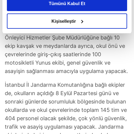
39 yaya, 33 çekici olmak üzere toplam 866
Tümünü Kabul Et
daha iyi reklam deneyimi yaşatabiliriz. Bunu yaparken
personelle trafik tedbiri uygulayacak. Trafik Şube
amacımızın size daha iyi bir reklam deneyimi sunmak
Müdürlüğü ekipleri okul servislerine yönelik
olduğunu ve sizlere en iyi içerikleri sunabilmek adına
Kişiselleştir
elimizden gelen çabayı gösterdiğimizi ve bu noktada,
denetimlerine de aralıksız devam edecek.
reklamların maliyetlerimizi karşılamak noktasında tek gelir
Önleyici Hizmetler Şube Müdürlüğüne bağlı 10
kalemimiz olduğunu sizlere hatırlatmak isteriz.
ekip kavşak ve meydanlarda ayrıca, okul önü ve
çevrelerinde giriş-çıkış saatlerinde 100
Her halükârda, kullanıcılar, bu çerezlere izin vermedikleri
motosikletli Yunus ekibi, genel güvenlik ve
takdirde, kullanıcılara hedefli reklamlar
asayişin sağlanması amacıyla uygulama yapacak.
gösterilmeyecektir."
İstanbul İl Jandarma Komutanlığına bağlı ekipler
Sizlere daha iyi bir hizmet sunabilmek için İnternet
Sitemizde kendimize ve üçüncü kişilere ait çerezler
de, okulların açıldığı 8 Eylül Pazartesi günü ve
kullanılmaktadır. Bu çerezler vasıtasıyla çeşitli kişisel
sonraki günlerde sorumluluk bölgesinde bulunan
verileriniz işlenmekte olup gerekli olan çerezler bilgi
okullarda ve okul çevrelerinde toplam 145 tim ve
toplumu hizmetlerinin sunulması amacıyla
404 personel olacak şekilde, çok yönlü güvenlik,
kullanılmaktadır. Diğer çerezler, sitemizin daha işlevsel
trafik ve asayiş uygulaması yapacak. Jandarma
kılınması ve kişiselleştirilmesi ve sizlere yönelik