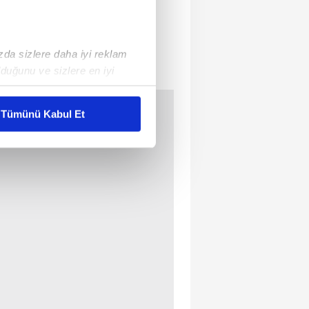
ızda sizlere daha iyi reklam
duğunu ve sizlere en iyi
liyetlerimizi karşılamak
Tümünü Kabul Et
ar gösterilmeyecektir."
çerezler kullanılmaktadır. Bu
u hizmetlerinin sunulması
i ve sizlere yönelik
nılacaktır.
kin detaylı bilgi için Ayarlar
ak ve sitemizde ilgili