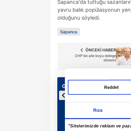
Sapanca'da tuttuğu sazanların
yavru balık popülasyonun yen
olduğunu söyledi.
Sapanca
ÖNCEKİ HABER
CHP'de aile boyu delege
dönemi
Günün Manşetleri
Reddet
Rıza
"Sitelerimizde reklam ve paza