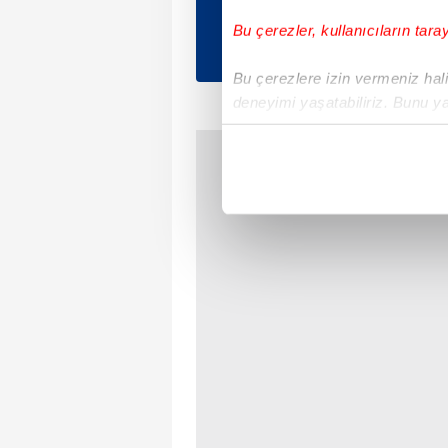
Bu çerezler, kullanıcıların tara
Bu çerezlere izin vermeniz halin
deneyimi yaşatabiliriz. Bunu y
içerikleri sunabilmek adına el
noktasında tek gelir kalemimiz 
Her halükârda, kullanıcılar, bu 
Sizlere daha iyi bir hizmet sun
çerezler vasıtasıyla çeşitli kiş
amacıyla kullanılmaktadır. Diğer
reklam/pazarlama faaliyetlerinin
Çerezlere ilişkin tercihlerinizi 
butonuna tıklayabilir,
Çerez Bi
6698 sayılı Kişisel Verilerin 