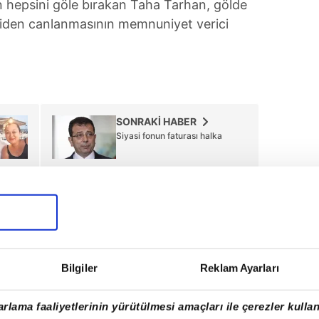
 hepsini göle bırakan Taha Tarhan, gölde
iden canlanmasının memnuniyet verici
SONRAKİ HABER
Siyasi fonun faturası halka
Tüm Manşetler
Bilgiler
Reklam Ayarları
rlama faaliyetlerinin yürütülmesi amaçları ile çerezler kullan