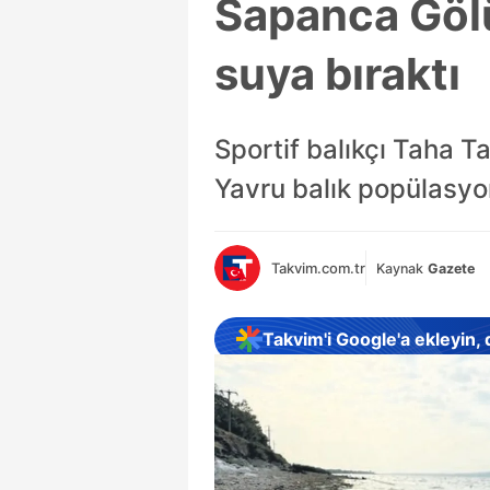
Sapanca Gölü
suya bıraktı
Sportif balıkçı Taha T
Yavru balık popülasyo
Takvim.com.tr
Kaynak
Gazete
Takvim'i Google'a ekleyin,