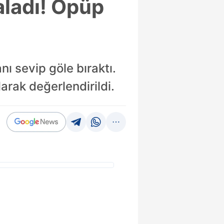
aladı! Öpüp
ı sevip göle bıraktı.
rak değerlendirildi.