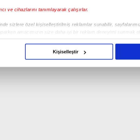
yıcı ve cihazlarını tanımlayarak çalışırlar.
de sizlere özel kişiselleştirilmiş reklamlar sunabilir, sayfalarım
aparken amacımızın size daha iyi bir reklam deneyimi sunmak ol
imizden gelen çabayı gösterdiğimizi ve bu noktada, reklamların ma
olduğunu sizlere hatırlatmak isteriz.
Kişiselleştir
çerezlere izin vermedikleri takdirde, kullanıcılara hedefli reklaml
abilmek için İnternet Sitemizde kendimize ve üçüncü kişilere ait 
isel verileriniz işlenmekte olup gerekli olan çerezler bilgi toplum
 çerezler, sitemizin daha işlevsel kılınması ve kişiselleştirilmes
 yapılması, amaçlarıyla sınırlı olarak açık rızanız dahilinde kulla
aşağıda yer alan panel vasıtasıyla belirleyebilirsiniz. Çerezlere iliş
lgilendirme Metnimizi
ziyaret edebilirsiniz.
Korunması Kanunu uyarınca hazırlanmış Aydınlatma Metnimizi okum