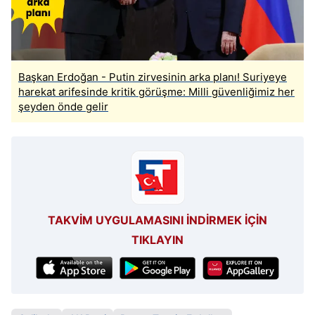
Başkan Erdoğan - Putin zirvesinin arka planı! Suriyeye
harekat arifesinde kritik görüşme: Milli güvenliğimiz her
şeyden önde gelir
TAKVİM UYGULAMASINI İNDİRMEK İÇİN
TIKLAYIN