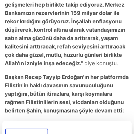
gelişmeleri hep birlikte takip ediyoruz. Merkez
Bankamızın rezervlerinin 159 milyar dolar ile
rekor kırdığını görüyoruz. İnşallah enflasyonu
düşürerek, kontrol altına alarak vatandaşımızın
satın alma gücünü daha da arttırarak, yaşam
kalitesini arttıracak, refah seviyesini arttıracak
çok daha güzel, mutlu, huzurlu günleri birlikte
Allah'ın izniyle inşa edeceğiz."
diye konuştu.
Başkan Recep Tayyip Erdoğan'ın her platformda
Filistin'in haklı davasının savunuculuğunu
yaptığını, bütün itirazlara, karşı koymalara
rağmen Filistinlilerin sesi, vicdanları olduğunu
belirten Şahin, konuşmasına şöyle devam etti:
"Biz de tüm desteğimizle, duamızla, Filistinli
kardeşlerimizin yanında bugüne kadar