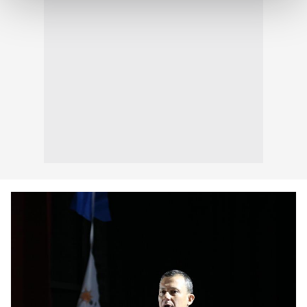
Her halükârda, kullanıcılar, bu çerezlere izin vermedikleri
takdirde, kullanıcılara hedefli reklamlar
gösterilmeyecektir."
Sizlere daha iyi bir hizmet sunabilmek için İnternet
Sitemizde kendimize ve üçüncü kişilere ait çerezler
kullanılmaktadır. Bu çerezler vasıtasıyla çeşitli kişisel
verileriniz işlenmekte olup gerekli olan çerezler bilgi
toplumu hizmetlerinin sunulması amacıyla
kullanılmaktadır. Diğer çerezler, sitemizin daha işlevsel
kılınması ve kişiselleştirilmesi ve sizlere yönelik
reklam/pazarlama faaliyetlerinin yapılması, amaçlarıyla
sınırlı olarak açık rızanız dahilinde kullanılacaktır.
Çerezlere ilişkin tercihlerinizi aşağıda yer alan panel
vasıtasıyla belirleyebilirsiniz. Çerezlere ilişkin detaylı bilgi
için Ayarlar butonuna tıklayabilir,
Çerez Bilgilendirme