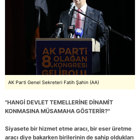
Metnimizi
ziyaret edebilirsiniz.
6698 sayılı Kişisel Verilerin Korunması Kanunu uyarınca
hazırlanmış Aydınlatma Metnimizi okumak ve sitemizde
ilgili mevzuata uygun olarak kullanılan çerezlerle ilgili bilgi
almak için lütfen
tıklayınız
.
AK Parti Genel Sekreteri Fatih Şahin (AA)
"HANGİ DEVLET TEMELLERİNE DİNAMİT
KONMASINA MÜSAMAHA GÖSTERİR?"
Siyasete bir hizmet etme aracı, bir eser üretme
aracı diye bakarken birilerinin de sahip oldukları