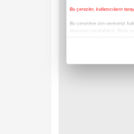
Bu çerezler, kullanıcıların tara
Bu çerezlere izin vermeniz halin
deneyimi yaşatabiliriz. Bunu y
içerikleri sunabilmek adına el
noktasında tek gelir kalemimiz 
Her halükârda, kullanıcılar, bu 
Sizlere daha iyi bir hizmet sun
çerezler vasıtasıyla çeşitli kiş
amacıyla kullanılmaktadır. Diğer
reklam/pazarlama faaliyetlerinin
Çerezlere ilişkin tercihlerinizi 
butonuna tıklayabilir,
Çerez Bi
6698 sayılı Kişisel Verilerin 