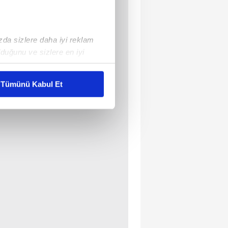
ızda sizlere daha iyi reklam
duğunu ve sizlere en iyi
liyetlerimizi karşılamak
Tümünü Kabul Et
ar gösterilmeyecektir."
çerezler kullanılmaktadır. Bu
u hizmetlerinin sunulması
i ve sizlere yönelik
nılacaktır.
kin detaylı bilgi için Ayarlar
ak ve sitemizde ilgili