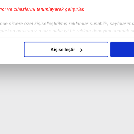
yıcı ve cihazlarını tanımlayarak çalışırlar.
de sizlere özel kişiselleştirilmiş reklamlar sunabilir, sayfalarım
aparken amacımızın size daha iyi bir reklam deneyimi sunmak ol
imizden gelen çabayı gösterdiğimizi ve bu noktada, reklamların ma
olduğunu sizlere hatırlatmak isteriz.
Kişiselleştir
çerezlere izin vermedikleri takdirde, kullanıcılara hedefli reklaml
abilmek için İnternet Sitemizde kendimize ve üçüncü kişilere ait 
isel verileriniz işlenmekte olup gerekli olan çerezler bilgi toplum
 çerezler, sitemizin daha işlevsel kılınması ve kişiselleştirilmes
 yapılması, amaçlarıyla sınırlı olarak açık rızanız dahilinde kulla
aşağıda yer alan panel vasıtasıyla belirleyebilirsiniz. Çerezlere iliş
lgilendirme Metnimizi
ziyaret edebilirsiniz.
Korunması Kanunu uyarınca hazırlanmış Aydınlatma Metnimizi okum