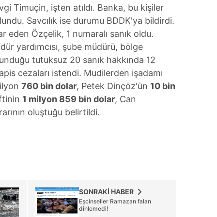
i Timuçin, işten atıldı. Banka, bu kişiler
ndu. Savcılık ise durumu BDDK'ya bildirdi.
r eden Özçelik, 1 numaralı sanık oldu.
ür yardımcısı, şube müdürü, bölge
lunduğu tutuksuz 20 sanık hakkında 12
apis cezaları istendi. Mudilerden işadamı
milyon
760 bin dolar
, Petek Dinçöz'ün
10 bin
ftinin
1 milyon 859 bin dolar
, Can
rarının oluştuğu belirtildi.
SONRAKİ HABER
Eşcinseller Ramazan falan
dinlemedi!