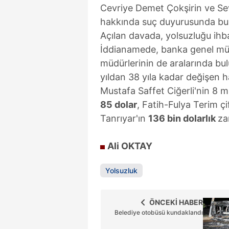
Cevriye Demet Çokşirin ve Sevg
hakkında suç duyurusunda bulu
Açılan davada, yolsuzluğu ihba
İddianamede, banka genel müd
müdürlerinin de aralarında bu
yıldan 38 yıla kadar değişen h
Mustafa Saffet Ciğerli'nin 8 
85 dolar
, Fatih-Fulya Terim çi
Tanrıyar'ın
136 bin dolarlık
za
Ali OKTAY
Yolsuzluk
ÖNCEKİ HABER
Belediye otobüsü kundaklandı