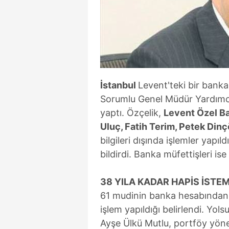
İstanbul
Levent'teki bir banka
Sorumlu Genel Müdür Yardımcı
yaptı. Özçelik,
Levent Özel Ba
Uluç, Fatih Terim, Petek Din
bilgileri dışında işlemler yapıl
bildirdi. Banka müfettişleri is
38 YILA KADAR HAPİS İSTEM
61 mudinin banka hesabında
işlem yapıldığı belirlendi. Yol
Ayşe Ülkü Mutlu, portföy yönet