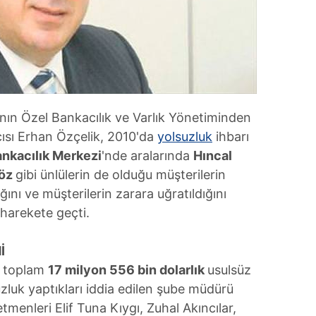
nın Özel Bankacılık ve Varlık Yönetiminden
sı Erhan Özçelik, 2010'da
yolsuzluk
ihbarı
nkacılık Merkezi
'nde aralarında
Hıncal
çöz
gibi ünlülerin de olduğu müşterilerin
dığını ve müşterilerin zarara uğratıldığını
e harekete geçti.
İ
n toplam
17 milyon 556 bin dolarlık
usulsüz
suzluk yaptıkları iddia edilen şube müdürü
menleri Elif Tuna Kıygı, Zuhal Akıncılar,