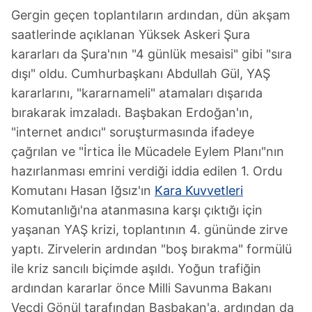
Gergin geçen toplantıların ardından, dün akşam
saatlerinde açıklanan Yüksek Askeri Şura
kararları da Şura'nın "4 günlük mesaisi" gibi "sıra
dışı" oldu. Cumhurbaşkanı Abdullah Gül, YAŞ
kararlarını, "kararnameli" atamaları dışarıda
bırakarak imzaladı. Başbakan Erdoğan'ın,
"internet andıcı" soruşturmasında ifadeye
çağrılan ve "İrtica İle Mücadele Eylem Planı"nın
hazırlanması emrini verdiği iddia edilen 1. Ordu
Komutanı Hasan Iğsız'ın
Kara Kuvvetleri
Komutanlığı'na atanmasına karşı çıktığı için
yaşanan YAŞ krizi, toplantının 4. gününde zirve
yaptı. Zirvelerin ardından "boş bırakma" formülü
ile kriz sancılı biçimde aşıldı. Yoğun trafiğin
ardından kararlar önce Milli Savunma Bakanı
Vecdi Gönül tarafından Başbakan'a, ardından da