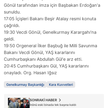
6698 sayılı Kişisel Verilerin Korunması Kanunu uyarınca
Gönül tarafından imza için Başbakan Erdoğan'a
hazırlanmış Aydınlatma Metnimizi okumak ve sitemizde
sunuldu.
ilgili mevzuata uygun olarak kullanılan çerezlerle ilgili bilgi
almak için lütfen
tıklayınız
.
17:05 İçişleri Bakanı Beşir Atalay resmi konuta
çağrıldı.
19:30 Vecdi Gönül, Genelkurmay Karargahı'na
geldi.
19:50 Orgeneral İlker Başbuğ ile Milli Savunma
Bakanı Vecdi Gönül, YAŞ kararlarını
Cumhurbaşkanı Abdullah Gül'e arz etti.
20:45 Cumhurbaşkanı Gül, YAŞ kararlarını
onayladı. Org. Hasan Iğsız
Genelkurmay Başkanlığı
Kara Kuvvetleri
SONRAKİ HABER
İnönü eski binada tek başına kaldı