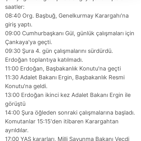
takdirde, kullanıcılara hedefli reklamlar
saatler:
gösterilmeyecektir."
08:40 Org. Başbuğ, Genelkurmay Karargahı'na
giriş yaptı.
Sizlere daha iyi bir hizmet sunabilmek için İnternet
09:00 Cumhurbaşkanı Gül, günlük çalışmaları için
Sitemizde kendimize ve üçüncü kişilere ait çerezler
Çankaya'ya geçti.
kullanılmaktadır. Bu çerezler vasıtasıyla çeşitli kişisel
09:30 Şura 4. gün çalışmalarını sürdürdü.
verileriniz işlenmekte olup gerekli olan çerezler bilgi
toplumu hizmetlerinin sunulması amacıyla
Erdoğan toplantıya katılmadı.
kullanılmaktadır. Diğer çerezler, sitemizin daha işlevsel
11:00 Erdoğan, Başbakanlık Konutu'na geçti
kılınması ve kişiselleştirilmesi ve sizlere yönelik
11:30 Adalet Bakanı Ergin, Başbakanlık Resmi
reklam/pazarlama faaliyetlerinin yapılması, amaçlarıyla
Konutu'na geldi.
sınırlı olarak açık rızanız dahilinde kullanılacaktır.
13:00 Erdoğan ikinci kez Adalet Bakanı Ergin ile
görüştü
Çerezlere ilişkin tercihlerinizi aşağıda yer alan panel
vasıtasıyla belirleyebilirsiniz. Çerezlere ilişkin detaylı bilgi
14:00 Şura öğleden sonraki çalışmalarına başladı.
için Ayarlar butonuna tıklayabilir,
Çerez Bilgilendirme
Komutanlar 15:15'den itibaren Karargahtan
Metnimizi
ziyaret edebilirsiniz.
ayrıldılar.
17:00 YAŞ kararları, Milli Savunma Bakanı Vecdi