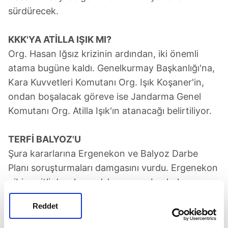
sürdürecek.
KKK'YA ATİLLA IŞIK MI?
Org. Hasan Iğsız krizinin ardından, iki önemli
atama bugüne kaldı. Genelkurmay Başkanlığı'na,
Kara Kuvvetleri Komutanı Org. Işık Koşaner'in,
ondan boşalacak göreve ise Jandarma Genel
Komutanı Org. Atilla Işık'ın atanacağı belirtiliyor.
TERFİ BALYOZ'U
Şura kararlarına Ergenekon ve Balyoz Darbe
Planı soruşturmaları damgasını vurdu. Ergenekon
gibi çeşitli davalara adı karışan subaylarla
Balyoz'da hakkında yakalama kararı çıkartılan 11
Reddet
general ve amiral terfi ettirilmedi. Bu askerlere
yönelik, listede herhangi bir ifadeye de yer