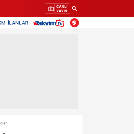
CANLI
YAYIN
SMİ İLANLAR
dolar