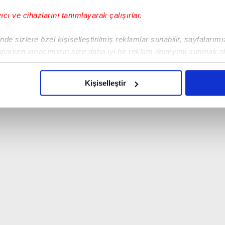
yıcı ve cihazlarını tanımlayarak çalışırlar.
de sizlere özel kişiselleştirilmiş reklamlar sunabilir, sayfalarım
aparken amacımızın size daha iyi bir reklam deneyimi sunmak ol
imizden gelen çabayı gösterdiğimizi ve bu noktada, reklamların ma
olduğunu sizlere hatırlatmak isteriz.
Kişiselleştir
çerezlere izin vermedikleri takdirde, kullanıcılara hedefli reklaml
abilmek için İnternet Sitemizde kendimize ve üçüncü kişilere ait 
isel verileriniz işlenmekte olup gerekli olan çerezler bilgi toplum
 çerezler, sitemizin daha işlevsel kılınması ve kişiselleştirilmes
 yapılması, amaçlarıyla sınırlı olarak açık rızanız dahilinde kulla
aşağıda yer alan panel vasıtasıyla belirleyebilirsiniz. Çerezlere iliş
lgilendirme Metnimizi
ziyaret edebilirsiniz.
Korunması Kanunu uyarınca hazırlanmış Aydınlatma Metnimizi okum