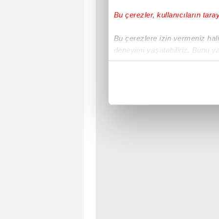
Bu çerezler, kullanıcıların tara
Bu çerezlere izin vermeniz halin
deneyimi yaşatabiliriz. Bunu y
içerikleri sunabilmek adına el
noktasında tek gelir kalemimiz 
Her halükârda, kullanıcılar, bu 
Sizlere daha iyi bir hizmet sun
çerezler vasıtasıyla çeşitli kiş
amacıyla kullanılmaktadır. Diğer
reklam/pazarlama faaliyetlerinin
Çerezlere ilişkin tercihlerinizi 
butonuna tıklayabilir,
Çerez Bi
6698 sayılı Kişisel Verilerin 