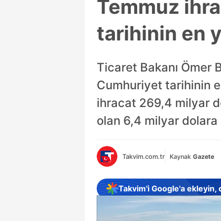
Temmuz ihrac
tarihinin en 
Ticaret Bakanı Ömer B
Cumhuriyet tarihinin en
ihracat 269,4 milyar d
olan 6,4 milyar dolara 
Takvim.com.tr
Kaynak
Gazete
Takvim'i Google'a ekleyin,