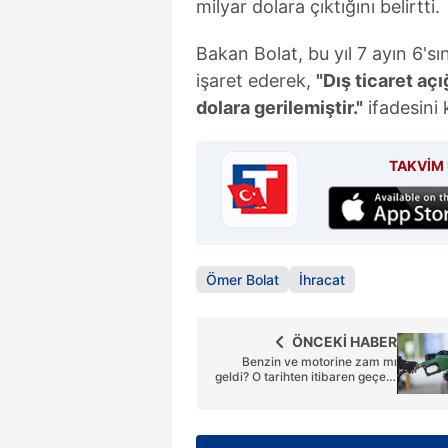
milyar dolara çıktığını belirtti.
Bakan Bolat, bu yıl 7 ayın 6'sı
işaret ederek,
"Dış ticaret aç
dolara gerilemiştir."
ifadesini 
TAKVİM 
Ömer Bolat
İhracat
ÖNCEKİ HABER
Benzin ve motorine zam mı
geldi? O tarihten itibaren geçerli
olacak! İşte 8 Ağustos 2025
güncel akaryakıt fiyatları