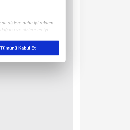
ızda sizlere daha iyi reklam
duğunu ve sizlere en iyi
liyetlerimizi karşılamak
Tümünü Kabul Et
ar gösterilmeyecektir."
çerezler kullanılmaktadır. Bu
u hizmetlerinin sunulması
i ve sizlere yönelik
nılacaktır.
kin detaylı bilgi için Ayarlar
ak ve sitemizde ilgili