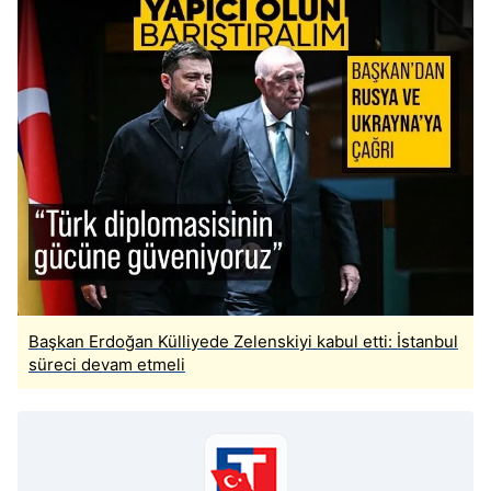
kılınması ve kişiselleştirilmesi ve sizlere yönelik
reklam/pazarlama faaliyetlerinin yapılması, amaçlarıyla
sınırlı olarak açık rızanız dahilinde kullanılacaktır.
Çerezlere ilişkin tercihlerinizi aşağıda yer alan panel
vasıtasıyla belirleyebilirsiniz. Çerezlere ilişkin detaylı bilgi
için Ayarlar butonuna tıklayabilir,
Çerez Bilgilendirme
Metnimizi
ziyaret edebilirsiniz.
6698 sayılı Kişisel Verilerin Korunması Kanunu uyarınca
hazırlanmış Aydınlatma Metnimizi okumak ve sitemizde
ilgili mevzuata uygun olarak kullanılan çerezlerle ilgili bilgi
almak için lütfen
tıklayınız
.
Başkan Erdoğan Külliyede Zelenskiyi kabul etti: İstanbul
süreci devam etmeli