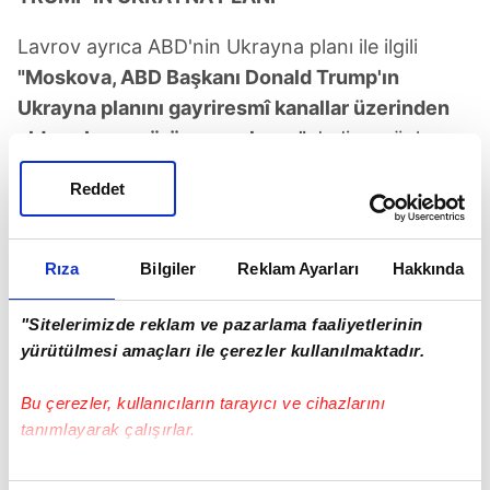
Lavrov ayrıca ABD'nin Ukrayna planı ile ilgili
"Moskova, ABD Başkanı Donald Trump'ın
Ukrayna planını gayriresmî kanallar üzerinden
aldı ve bunu görüşmeye hazır."
dedi ve şöyle
konuştu:
Reddet
Plan elimizde; bize gayriresmî
Rıza
Bilgiler
Reklam Ayarları
Hakkında
kanallardan ulaştırıldı. Resmî
"Sitelerimizde reklam ve pazarlama faaliyetlerinin
olarak gönderilmedi. Ancak
yürütülmesi amaçları ile çerezler kullanılmaktadır.
[Rus] başkanın da söylediği gibi,
Bu çerezler, kullanıcıların tarayıcı ve cihazlarını
içeriğini tartışmaya hazırız
tanımlayarak çalışırlar.
çünkü açıklığa kavuşturulması
Bu çerezlere izin vermeniz halinde sizlere özel