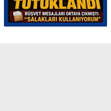
toplumu hizmetlerinin sunulması amacıyla
kullanılmaktadır. Diğer çerezler, sitemizin daha işlevsel
kılınması ve kişiselleştirilmesi ve sizlere yönelik
reklam/pazarlama faaliyetlerinin yapılması, amaçlarıyla
sınırlı olarak açık rızanız dahilinde kullanılacaktır.
Çerezlere ilişkin tercihlerinizi aşağıda yer alan panel
vasıtasıyla belirleyebilirsiniz. Çerezlere ilişkin detaylı bilgi
için Ayarlar butonuna tıklayabilir,
Çerez Bilgilendirme
Metnimizi
ziyaret edebilirsiniz.
6698 sayılı Kişisel Verilerin Korunması Kanunu uyarınca
hazırlanmış Aydınlatma Metnimizi okumak ve sitemizde
ilgili mevzuata uygun olarak kullanılan çerezlerle ilgili bilgi
almak için lütfen
tıklayınız
.