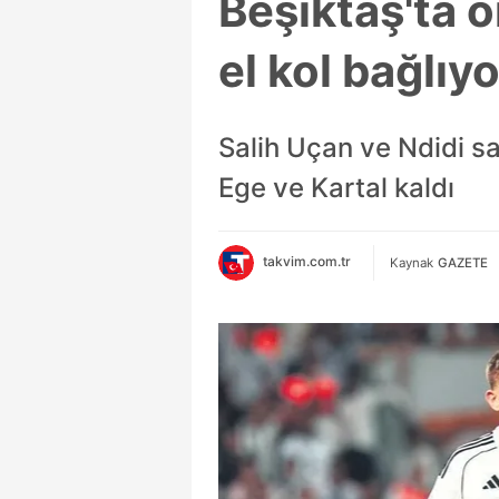
Beşiktaş'ta o
el kol bağlıyo
Salih Uçan ve Ndidi s
Ege ve Kartal kaldı
takvim.com.tr
Kaynak
GAZETE