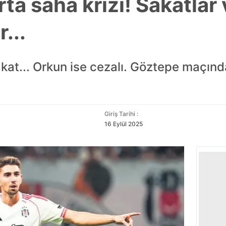
rta saha krizi! Sakatlar 
r...
akat... Orkun ise cezalı. Göztepe maçın
Giriş Tarihi :
16 Eylül 2025