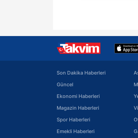
reklam/pazarlama faaliyetlerinin
Çerezlere ilişkin tercihlerinizi 
butonuna tıklayabilir,
Çerez Bi
6698 sayılı Kişisel Verilerin 
mevzuata uygun olarak kullanılan
Son Dakika Haberleri
A
Güncel
M
Ekonomi Haberleri
Y
Magazin Haberleri
V
Spor Haberleri
O
Emekli Haberleri
G