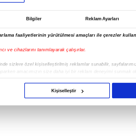
Bilgiler
Reklam Ayarları
rlama faaliyetlerinin yürütülmesi amaçları ile çerezler kullan
yıcı ve cihazlarını tanımlayarak çalışırlar.
de sizlere özel kişiselleştirilmiş reklamlar sunabilir, sayfalarım
aparken amacımızın size daha iyi bir reklam deneyimi sunmak ol
imizden gelen çabayı gösterdiğimizi ve bu noktada, reklamların ma
olduğunu sizlere hatırlatmak isteriz.
Kişiselleştir
çerezlere izin vermedikleri takdirde, kullanıcılara hedefli reklaml
abilmek için İnternet Sitemizde kendimize ve üçüncü kişilere ait 
isel verileriniz işlenmekte olup gerekli olan çerezler bilgi toplum
 çerezler, sitemizin daha işlevsel kılınması ve kişiselleştirilmes