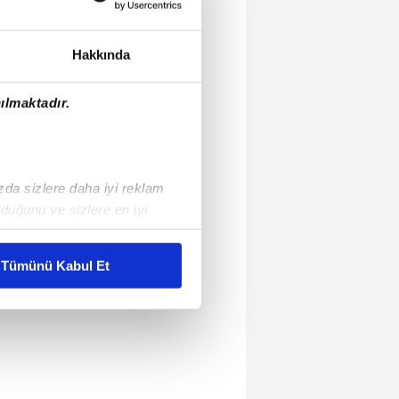
Hakkında
ılmaktadır.
ızda sizlere daha iyi reklam
duğunu ve sizlere en iyi
liyetlerimizi karşılamak
Tümünü Kabul Et
ar gösterilmeyecektir."
çerezler kullanılmaktadır. Bu
u hizmetlerinin sunulması
i ve sizlere yönelik