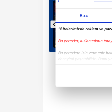
Rıza
"Sitelerimizde reklam ve paza
Bu çerezler, kullanıcıların tara
Bu çerezlere izin vermeniz halin
deneyimi yaşatabiliriz. Bunu y
içerikleri sunabilmek adına el
noktasında tek gelir kalemimiz 
Her halükârda, kullanıcılar, bu 
Sizlere daha iyi bir hizmet sun
çerezler vasıtasıyla çeşitli kiş
amacıyla kullanılmaktadır. Diğer