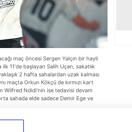
acağı maç öncesi Sergen Yalçın bir hayli
 ilk 11'de başlayan Salih Uçan, sakatlık
aklaşık 2 hafta sahalardan uzak kalması
 aynı maçta Orkun Kökçü de kırmızı kart
n Wilfred Ndidi'nin ise tedavisi devam
 orta sahada elde sadece Demir Ege ve
Tüm Manşetler