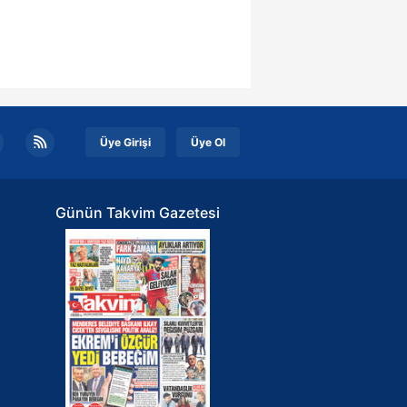
nılacaktır.
kin detaylı bilgi için Ayarlar
ak ve sitemizde ilgili
Üye Girişi
Üye Ol
Günün Takvim Gazetesi