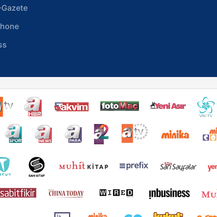
-Gazete
phone
ss