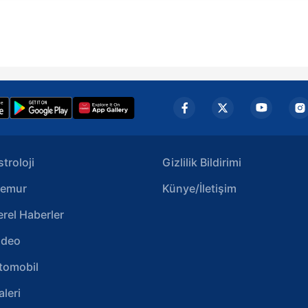
 yapılması, amaçlarıyla sınırlı olarak açık rızanız dahilinde kulla
aşağıda yer alan panel vasıtasıyla belirleyebilirsiniz. Çerezlere iliş
lgilendirme Metnimizi
ziyaret edebilirsiniz.
Korunması Kanunu uyarınca hazırlanmış Aydınlatma Metnimizi okum
 çerezlerle ilgili bilgi almak için lütfen
tıklayınız
.
stroloji
Gizlilik Bildirimi
emur
Künye/İletişim
erel Haberler
ideo
tomobil
aleri