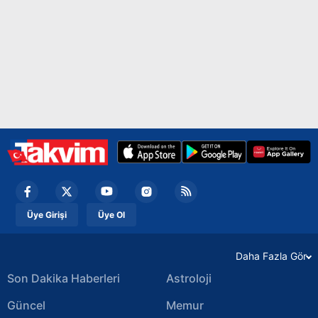
Çerezlere ilişkin tercihlerinizi aşağıda yer alan panel
vasıtasıyla belirleyebilirsiniz. Çerezlere ilişkin detaylı bilgi
için Ayarlar butonuna tıklayabilir,
Çerez Bilgilendirme
Metnimizi
ziyaret edebilirsiniz.
6698 sayılı Kişisel Verilerin Korunması Kanunu uyarınca
hazırlanmış Aydınlatma Metnimizi okumak ve sitemizde
ilgili mevzuata uygun olarak kullanılan çerezlerle ilgili bilgi
almak için lütfen
tıklayınız
.
Üye Girişi
Üye Ol
Daha Fazla Gör
Son Dakika Haberleri
Astroloji
Güncel
Memur