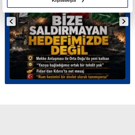
Kişiselleştir
elimizden gelen çabayı gösterdiğimizi ve bu noktada,
reklamların maliyetlerimizi karşılamak noktasında tek gelir
kalemimiz olduğunu sizlere hatırlatmak isteriz.
Her halükârda, kullanıcılar, bu çerezlere izin vermedikleri
takdirde, kullanıcılara hedefli reklamlar
gösterilmeyecektir."
Sizlere daha iyi bir hizmet sunabilmek için İnternet
Sitemizde kendimize ve üçüncü kişilere ait çerezler
kullanılmaktadır. Bu çerezler vasıtasıyla çeşitli kişisel
verileriniz işlenmekte olup gerekli olan çerezler bilgi
toplumu hizmetlerinin sunulması amacıyla
kullanılmaktadır. Diğer çerezler, sitemizin daha işlevsel
kılınması ve kişiselleştirilmesi ve sizlere yönelik
reklam/pazarlama faaliyetlerinin yapılması, amaçlarıyla
sınırlı olarak açık rızanız dahilinde kullanılacaktır.