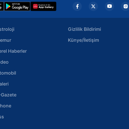
stroloji
Gizlilik Bildirimi
emur
Künye/İletişim
erel Haberler
ideo
tomobil
aleri
-Gazete
phone
ss