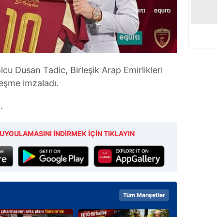
lcu Dusan Tadic, Birleşik Arap Emirlikleri
leşme imzaladı.
.
UYGULAMASINI İNDİRMEK İÇİN TIKLAYIN
Tüm Manşetler