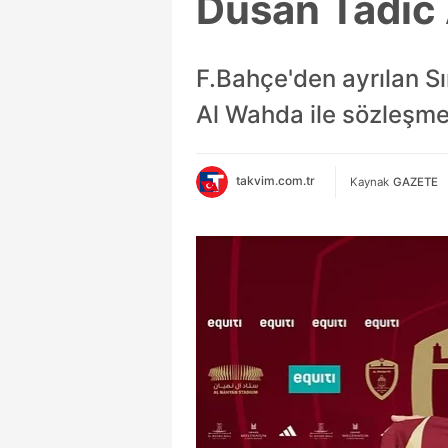
Dusan Tadic 
F.Bahçe'den ayrılan Sı
Al Wahda ile sözleşme
takvim.com.tr
Kaynak
GAZETE