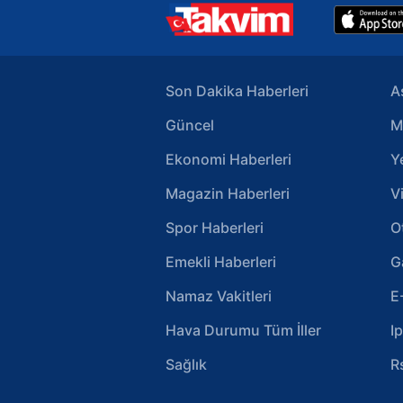
Son Dakika Haberleri
A
Güncel
M
Ekonomi Haberleri
Y
Magazin Haberleri
V
Spor Haberleri
O
Emekli Haberleri
G
Namaz Vakitleri
E
Hava Durumu Tüm İller
I
Sağlık
R