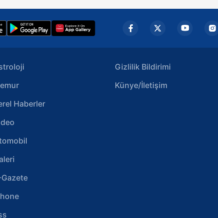
aşağıda yer alan panel vasıtasıyla belirleyebilirsiniz. Çerezlere iliş
lgilendirme Metnimizi
ziyaret edebilirsiniz.
Korunması Kanunu uyarınca hazırlanmış Aydınlatma Metnimizi okum
 çerezlerle ilgili bilgi almak için lütfen
tıklayınız
.
stroloji
Gizlilik Bildirimi
emur
Künye/İletişim
erel Haberler
ideo
tomobil
aleri
-Gazete
phone
ss