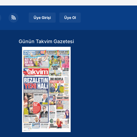
kin detaylı bilgi için Ayarlar
Üye Girişi
Üye Ol
ak ve sitemizde ilgili
Günün Takvim Gazetesi