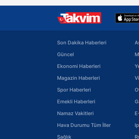
Çerezlere ilişkin tercihlerinizi 
butonuna tıklayabilir,
Çerez Bi
6698 sayılı Kişisel Verilerin 
mevzuata uygun olarak kullanılan
Son Dakika Haberleri
A
Güncel
M
Ekonomi Haberleri
Y
Magazin Haberleri
V
Spor Haberleri
O
Emekli Haberleri
G
Namaz Vakitleri
E
Hava Durumu Tüm İller
I
Sağlık
R