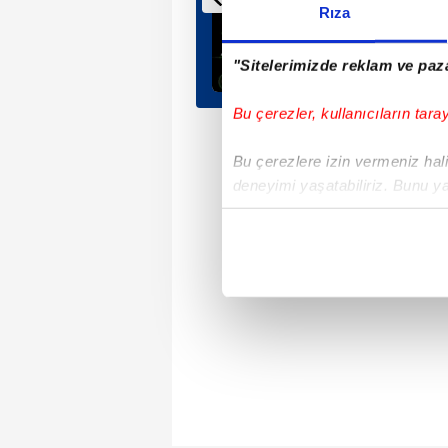
Rıza
"Sitelerimizde reklam ve paza
Bu çerezler, kullanıcıların tara
Bu çerezlere izin vermeniz halin
deneyimi yaşatabiliriz. Bunu y
içerikleri sunabilmek adına el
noktasında tek gelir kalemimiz 
Her halükârda, kullanıcılar, bu 
Sizlere daha iyi bir hizmet sun
çerezler vasıtasıyla çeşitli kiş
amacıyla kullanılmaktadır. Diğer
reklam/pazarlama faaliyetlerinin