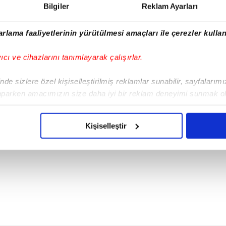
Bilgiler
Reklam Ayarları
rlama faaliyetlerinin yürütülmesi amaçları ile çerezler kullan
yıcı ve cihazlarını tanımlayarak çalışırlar.
de sizlere özel kişiselleştirilmiş reklamlar sunabilir, sayfalarım
aparken amacımızın size daha iyi bir reklam deneyimi sunmak ol
imizden gelen çabayı gösterdiğimizi ve bu noktada, reklamların ma
olduğunu sizlere hatırlatmak isteriz.
Kişiselleştir
çerezlere izin vermedikleri takdirde, kullanıcılara hedefli reklaml
abilmek için İnternet Sitemizde kendimize ve üçüncü kişilere ait 
isel verileriniz işlenmekte olup gerekli olan çerezler bilgi toplum
 çerezler, sitemizin daha işlevsel kılınması ve kişiselleştirilmes
 yapılması, amaçlarıyla sınırlı olarak açık rızanız dahilinde kulla