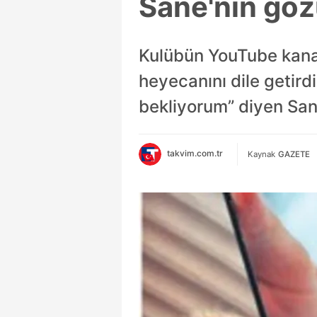
Sane'nin göz
Kulübün YouTube kanal
heyecanını dile getir
bekliyorum” diyen San
takvim.com.tr
Kaynak
GAZETE