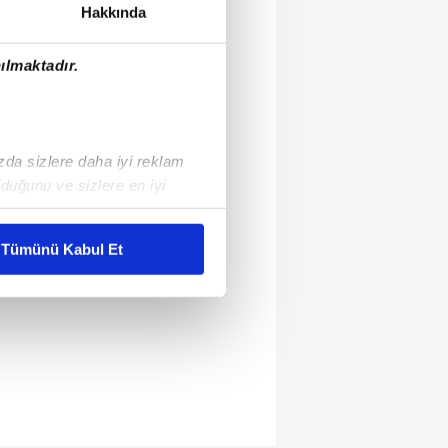
Hakkında
ılmaktadır.
ızda sizlere daha iyi reklam
duğunu ve sizlere en iyi
liyetlerimizi karşılamak
Tümünü Kabul Et
ar gösterilmeyecektir."
çerezler kullanılmaktadır. Bu
u hizmetlerinin sunulması
i ve sizlere yönelik
nılacaktır.