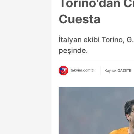
Torino'dan C
Cuesta
İtalyan ekibi Torino,
peşinde.
takvim.com.tr
Kaynak
GAZETE