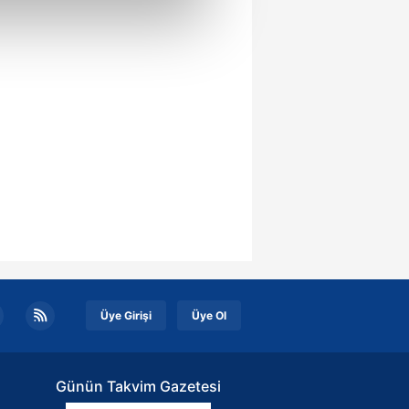
çerezler kullanılmaktadır. Bu
u hizmetlerinin sunulması
i ve sizlere yönelik
nılacaktır.
kin detaylı bilgi için Ayarlar
ak ve sitemizde ilgili
Üye Girişi
Üye Ol
Günün Takvim Gazetesi