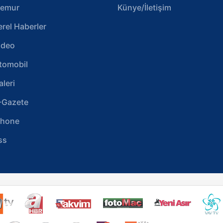
emur
Künye/İletişim
erel Haberler
ideo
tomobil
aleri
-Gazete
phone
ss