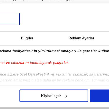
önerdi.
asaray formasıyla 12 maçta forma giyerken 9
esta ise Sarı-Kırmızılılar'da 5 maça çıktı.
Bilgiler
Reklam Ayarları
Tüm Manşetler
rlama faaliyetlerinin yürütülmesi amaçları ile çerezler kullan
yıcı ve cihazlarını tanımlayarak çalışırlar.
de sizlere özel kişiselleştirilmiş reklamlar sunabilir, sayfalarım
aparken amacımızın size daha iyi bir reklam deneyimi sunmak ol
imizden gelen çabayı gösterdiğimizi ve bu noktada, reklamların ma
olduğunu sizlere hatırlatmak isteriz.
Kişiselleştir
çerezlere izin vermedikleri takdirde, kullanıcılara hedefli reklaml