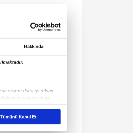
Hakkında
ılmaktadır.
ızda sizlere daha iyi reklam
duğunu ve sizlere en iyi
liyetlerimizi karşılamak
Tümünü Kabul Et
ar gösterilmeyecektir."