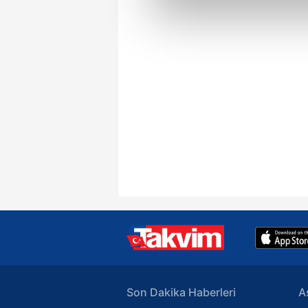
Sizlere daha iyi bir hizmet sun
çerezler vasıtasıyla çeşitli kiş
amacıyla kullanılmaktadır. Diğer
reklam/pazarlama faaliyetlerinin
Çerezlere ilişkin tercihlerinizi 
butonuna tıklayabilir,
Çerez Bi
6698 sayılı Kişisel Verilerin 
mevzuata uygun olarak kullanılan
Son Dakika Haberleri
A