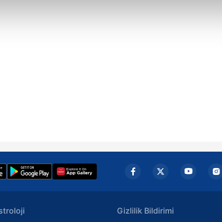
abilmek için İnternet Sitemizde kendimize ve üçüncü kişilere ait 
isel verileriniz işlenmekte olup gerekli olan çerezler bilgi toplum
 çerezler, sitemizin daha işlevsel kılınması ve kişiselleştirilmes
 yapılması, amaçlarıyla sınırlı olarak açık rızanız dahilinde kulla
aşağıda yer alan panel vasıtasıyla belirleyebilirsiniz. Çerezlere iliş
lgilendirme Metnimizi
ziyaret edebilirsiniz.
Korunması Kanunu uyarınca hazırlanmış Aydınlatma Metnimizi okum
 çerezlerle ilgili bilgi almak için lütfen
tıklayınız
.
stroloji
Gizlilik Bildirimi