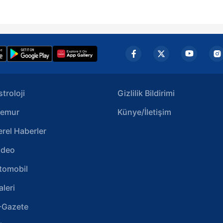
aşağıda yer alan panel vasıtasıyla belirleyebilirsiniz. Çerezlere iliş
lgilendirme Metnimizi
ziyaret edebilirsiniz.
Korunması Kanunu uyarınca hazırlanmış Aydınlatma Metnimizi okum
 çerezlerle ilgili bilgi almak için lütfen
tıklayınız
.
stroloji
Gizlilik Bildirimi
emur
Künye/İletişim
erel Haberler
ideo
tomobil
aleri
-Gazete