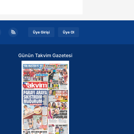
kin detaylı bilgi için Ayarlar
ak ve sitemizde ilgili
Üye Girişi
Üye Ol
Günün Takvim Gazetesi