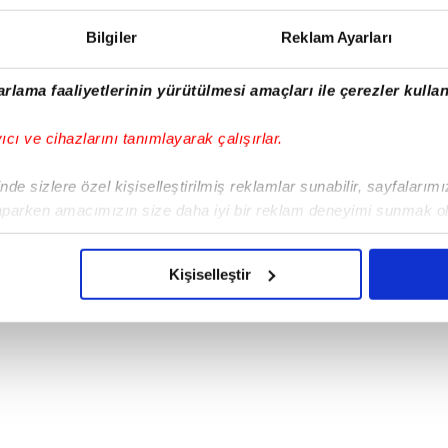
Bilgiler
Reklam Ayarları
rlama faaliyetlerinin yürütülmesi amaçları ile çerezler kullan
yıcı ve cihazlarını tanımlayarak çalışırlar.
de sizlere özel kişiselleştirilmiş reklamlar sunabilir, sayfalarım
aparken amacımızın size daha iyi bir reklam deneyimi sunmak ol
imizden gelen çabayı gösterdiğimizi ve bu noktada, reklamların ma
olduğunu sizlere hatırlatmak isteriz.
Kişiselleştir
çerezlere izin vermedikleri takdirde, kullanıcılara hedefli reklaml
abilmek için İnternet Sitemizde kendimize ve üçüncü kişilere ait 
isel verileriniz işlenmekte olup gerekli olan çerezler bilgi toplum
 çerezler, sitemizin daha işlevsel kılınması ve kişiselleştirilmes
 yapılması, amaçlarıyla sınırlı olarak açık rızanız dahilinde kulla