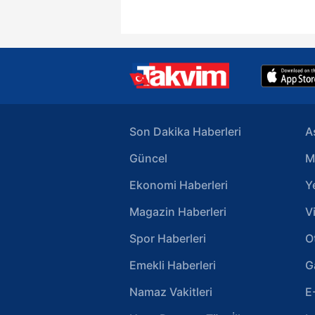
Çerezlere ilişkin tercihlerinizi 
butonuna tıklayabilir,
Çerez Bi
6698 sayılı Kişisel Verilerin 
mevzuata uygun olarak kullanılan
Son Dakika Haberleri
A
Güncel
M
Ekonomi Haberleri
Y
Magazin Haberleri
V
Spor Haberleri
O
Emekli Haberleri
G
Namaz Vakitleri
E