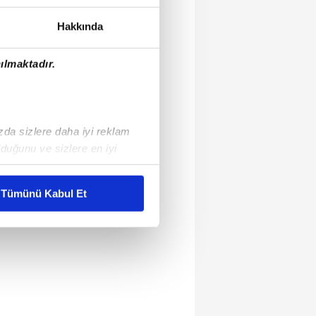
Hakkında
ılmaktadır.
ızda sizlere daha iyi reklam
duğunu ve sizlere en iyi
liyetlerimizi karşılamak
Tümünü Kabul Et
ar gösterilmeyecektir."
çerezler kullanılmaktadır. Bu
u hizmetlerinin sunulması
i ve sizlere yönelik
nılacaktır.