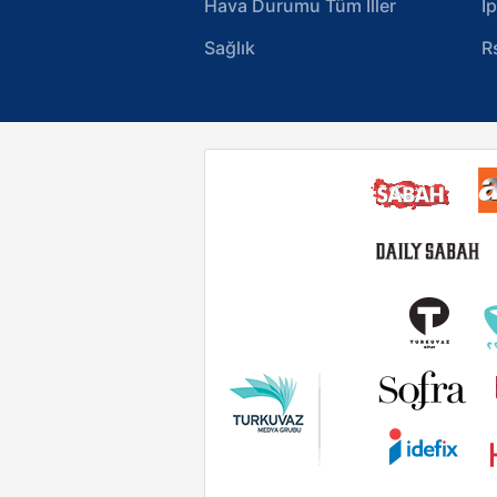
Hava Durumu Tüm İller
I
Sağlık
R