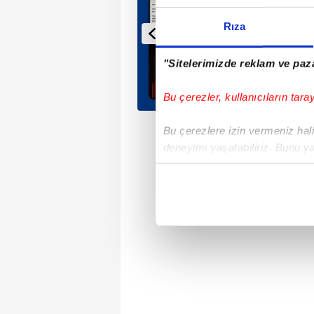
Rıza
"Sitelerimizde reklam ve paza
Bu çerezler, kullanıcıların tara
Bu çerezlere izin vermeniz halin
deneyimi yaşatabiliriz. Bunu y
içerikleri sunabilmek adına el
noktasında tek gelir kalemimiz 
Her halükârda, kullanıcılar, bu 
Sizlere daha iyi bir hizmet sun
çerezler vasıtasıyla çeşitli kiş
amacıyla kullanılmaktadır. Diğer
reklam/pazarlama faaliyetlerinin