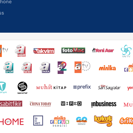
phone
ss