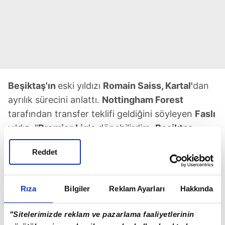
Beşiktaş'ın
eski yıldızı
Romain Saiss, Kartal'
dan
ayrılık sürecini anlattı.
Nottingham Forest
tarafından transfer teklifi geldiğini söyleyen
Faslı
yıldız, "
Premier
Lig
'e dönebilirdim.
Beşiktaş
,
gitmemi istemiyordu. Bana, 'Transfer döneminin
Reddet
sonlarına geliyoruz, seni yedekleyecek kimse
yok. İstediğimiz bir oyuncu var ama gelmek
istemiyor' dediler. Ben de onlara oyuncu
Rıza
Bilgiler
Reklam Ayarları
Hakkında
öneriyordum sportif direktör gibi" ifadesini
kullandı.
"Sitelerimizde reklam ve pazarlama faaliyetlerinin