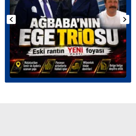
Sitemizde kendimize ve üçüncü kişilere ait çerezler
kullanılmaktadır. Bu çerezler vasıtasıyla çeşitli kişisel
verileriniz işlenmekte olup gerekli olan çerezler bilgi
toplumu hizmetlerinin sunulması amacıyla
kullanılmaktadır. Diğer çerezler, sitemizin daha işlevsel
kılınması ve kişiselleştirilmesi ve sizlere yönelik
reklam/pazarlama faaliyetlerinin yapılması, amaçlarıyla
sınırlı olarak açık rızanız dahilinde kullanılacaktır.
Çerezlere ilişkin tercihlerinizi aşağıda yer alan panel
vasıtasıyla belirleyebilirsiniz. Çerezlere ilişkin detaylı bilgi
için Ayarlar butonuna tıklayabilir,
Çerez Bilgilendirme
Metnimizi
ziyaret edebilirsiniz.
6698 sayılı Kişisel Verilerin Korunması Kanunu uyarınca
hazırlanmış Aydınlatma Metnimizi okumak ve sitemizde
ilgili mevzuata uygun olarak kullanılan çerezlerle ilgili bilgi
almak için lütfen
tıklayınız
.