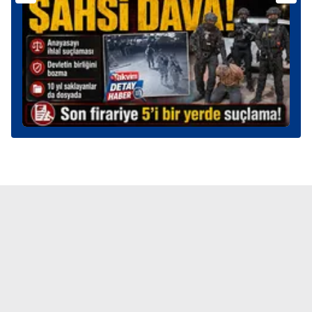
verileriniz işlenmekte olup gerekli olan çerezler bilgi
toplumu hizmetlerinin sunulması amacıyla
kullanılmaktadır. Diğer çerezler, sitemizin daha işlevsel
kılınması ve kişiselleştirilmesi ve sizlere yönelik
reklam/pazarlama faaliyetlerinin yapılması, amaçlarıyla
sınırlı olarak açık rızanız dahilinde kullanılacaktır.
Çerezlere ilişkin tercihlerinizi aşağıda yer alan panel
vasıtasıyla belirleyebilirsiniz. Çerezlere ilişkin detaylı bilgi
için Ayarlar butonuna tıklayabilir,
Çerez Bilgilendirme
Metnimizi
ziyaret edebilirsiniz.
6698 sayılı Kişisel Verilerin Korunması Kanunu uyarınca
hazırlanmış Aydınlatma Metnimizi okumak ve sitemizde
ilgili mevzuata uygun olarak kullanılan çerezlerle ilgili bilgi
almak için lütfen
tıklayınız
.