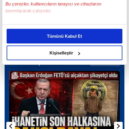
Bu çerezler, kullanıcıların tarayıcı ve cihazlarını
tanımlayarak çalışırlar.
TAKVİM UYGULAMASINI İNDİRMEK İÇİN
Bu çerezlere izin vermeniz halinde sizlere özel
TIKLAYIN
kişiselleştirilmiş reklamlar sunabilir, sayfalarımızda sizlere
Tümünü Kabul Et
daha iyi reklam deneyimi yaşatabiliriz. Bunu yaparken
amacımızın size daha iyi bir reklam deneyimi sunmak
olduğunu ve sizlere en iyi içerikleri sunabilmek adına
Kişiselleştir
elimizden gelen çabayı gösterdiğimizi ve bu noktada,
Günün Manşetleri
Tüm Manşetler
reklamların maliyetlerimizi karşılamak noktasında tek gelir
kalemimiz olduğunu sizlere hatırlatmak isteriz.
Her halükârda, kullanıcılar, bu çerezlere izin vermedikleri
takdirde, kullanıcılara hedefli reklamlar
gösterilmeyecektir."
Sizlere daha iyi bir hizmet sunabilmek için İnternet
Sitemizde kendimize ve üçüncü kişilere ait çerezler
kullanılmaktadır. Bu çerezler vasıtasıyla çeşitli kişisel