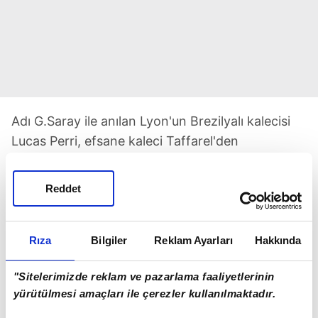
Adı G.Saray ile anılan Lyon'un Brezilyalı kalecisi
Lucas Perri, efsane kaleci Taffarel'den
Galatasaray ile ilgili sürekli bilgi alıyor.
Bilindiği gibi tecrübeli kalecinin menajeri
Reddet
geçtiğimiz gün, İstanbul'a gelerek Sarı-Kırmızılı
yönetim ile masaya oturmuştu. Muslera'nın
Rıza
Bilgiler
Reklam Ayarları
Hakkında
sözleşmesi sezon sonu bitiyor.
"Sitelerimizde reklam ve pazarlama faaliyetlerinin
yürütülmesi amaçları ile çerezler kullanılmaktadır.