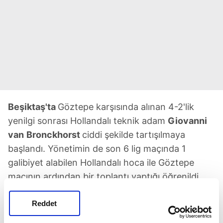
Beşiktaş'ta
Göztepe karşısında alınan 4-2'lik
yenilgi sonrası Hollandalı teknik adam
Giovanni
van
Bronckhorst
ciddi şekilde tartışılmaya
başlandı. Yönetimin de son 6 lig maçında 1
galibiyet alabilen Hollandalı hoca ile Göztepe
maçının ardından bir toplantı yaptığı öğrenildi.
Toplantıda takımda
yaşanan düşüşün
nedenlerinin masaya yatırıldığı
belirlendi. Siyah-
Reddet
Beyazlı kurmayların da takımın performansından