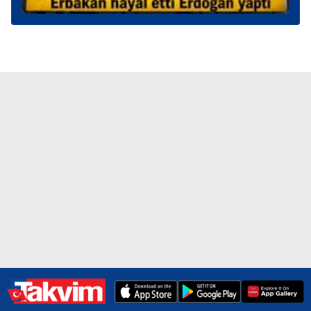
6698 sayılı Kişisel Verilerin Korunması Kanunu uyarınca
hazırlanmış Aydınlatma Metnimizi okumak ve sitemizde
ilgili mevzuata uygun olarak kullanılan çerezlerle ilgili bilgi
almak için lütfen
tıklayınız
.