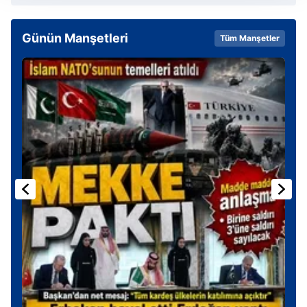
takdirde, kullanıcılara hedefli reklamlar
gösterilmeyecektir."
Günün Manşetleri
Tüm Manşetler
Sizlere daha iyi bir hizmet sunabilmek için İnternet
Sitemizde kendimize ve üçüncü kişilere ait çerezler
kullanılmaktadır. Bu çerezler vasıtasıyla çeşitli kişisel
verileriniz işlenmekte olup gerekli olan çerezler bilgi
toplumu hizmetlerinin sunulması amacıyla
kullanılmaktadır. Diğer çerezler, sitemizin daha işlevsel
kılınması ve kişiselleştirilmesi ve sizlere yönelik
reklam/pazarlama faaliyetlerinin yapılması, amaçlarıyla
sınırlı olarak açık rızanız dahilinde kullanılacaktır.
Çerezlere ilişkin tercihlerinizi aşağıda yer alan panel
vasıtasıyla belirleyebilirsiniz. Çerezlere ilişkin detaylı bilgi
için Ayarlar butonuna tıklayabilir,
Çerez Bilgilendirme
Metnimizi
ziyaret edebilirsiniz.