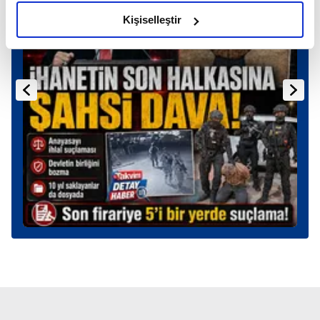
amacımızın size daha iyi bir reklam deneyimi sunmak
olduğunu ve sizlere en iyi içerikleri sunabilmek adına
Kişiselleştir
elimizden gelen çabayı gösterdiğimizi ve bu noktada,
reklamların maliyetlerimizi karşılamak noktasında tek gelir
kalemimiz olduğunu sizlere hatırlatmak isteriz.
Her halükârda, kullanıcılar, bu çerezlere izin vermedikleri
takdirde, kullanıcılara hedefli reklamlar
gösterilmeyecektir."
Sizlere daha iyi bir hizmet sunabilmek için İnternet
Sitemizde kendimize ve üçüncü kişilere ait çerezler
kullanılmaktadır. Bu çerezler vasıtasıyla çeşitli kişisel
verileriniz işlenmekte olup gerekli olan çerezler bilgi
toplumu hizmetlerinin sunulması amacıyla
kullanılmaktadır. Diğer çerezler, sitemizin daha işlevsel
kılınması ve kişiselleştirilmesi ve sizlere yönelik
reklam/pazarlama faaliyetlerinin yapılması, amaçlarıyla
sınırlı olarak açık rızanız dahilinde kullanılacaktır.