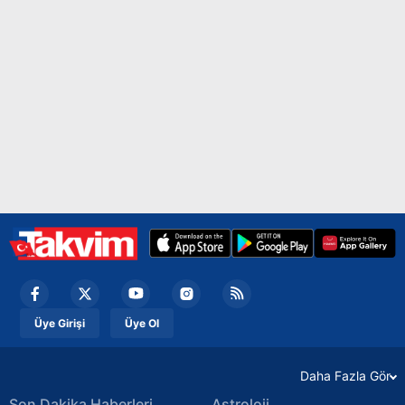
Çerezlere ilişkin tercihlerinizi aşağıda yer alan panel
vasıtasıyla belirleyebilirsiniz. Çerezlere ilişkin detaylı bilgi
için Ayarlar butonuna tıklayabilir,
Çerez Bilgilendirme
Metnimizi
ziyaret edebilirsiniz.
6698 sayılı Kişisel Verilerin Korunması Kanunu uyarınca
hazırlanmış Aydınlatma Metnimizi okumak ve sitemizde
ilgili mevzuata uygun olarak kullanılan çerezlerle ilgili bilgi
almak için lütfen
tıklayınız
.
Üye Girişi
Üye Ol
Daha Fazla Gör
Son Dakika Haberleri
Astroloji