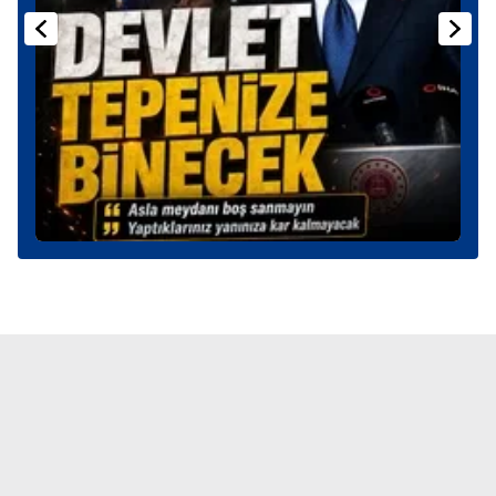
kullanılmaktadır. Bu çerezler vasıtasıyla çeşitli kişisel
verileriniz işlenmekte olup gerekli olan çerezler bilgi
toplumu hizmetlerinin sunulması amacıyla
kullanılmaktadır. Diğer çerezler, sitemizin daha işlevsel
kılınması ve kişiselleştirilmesi ve sizlere yönelik
reklam/pazarlama faaliyetlerinin yapılması, amaçlarıyla
sınırlı olarak açık rızanız dahilinde kullanılacaktır.
Çerezlere ilişkin tercihlerinizi aşağıda yer alan panel
vasıtasıyla belirleyebilirsiniz. Çerezlere ilişkin detaylı bilgi
için Ayarlar butonuna tıklayabilir,
Çerez Bilgilendirme
Metnimizi
ziyaret edebilirsiniz.
6698 sayılı Kişisel Verilerin Korunması Kanunu uyarınca
hazırlanmış Aydınlatma Metnimizi okumak ve sitemizde
ilgili mevzuata uygun olarak kullanılan çerezlerle ilgili bilgi
almak için lütfen
tıklayınız
.