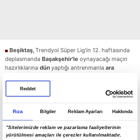
Beşiktaş,
Trendyol Süper Lig'in 12. haftasında
deplasmanda
Başakşehir'le
oynayacağı maçın
hazırlıklarına
dün
yaptığı antrenmanla
ara
vermeden başladı. BJK Nevzat Demir
Tesisleri'nde Teknik Direktör
Giovanni van
Reddet
Bronckhorst'un
yönetiminde yapılan idman;
dinlenme, kondisyon ve taktik çalışmasıydı.
Siyah-Beyazlılar, Başakşehir maçı çalışmalarını
Rıza
Bilgiler
Reklam Ayarları
Hakkında
yarın
yapacağı idmanla tamamlayacak.
"Sitelerimizde reklam ve pazarlama faaliyetlerinin
yürütülmesi amaçları ile çerezler kullanılmaktadır.