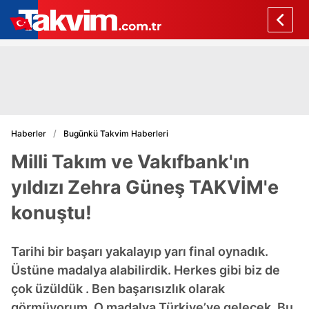
Haberler
Bugünkü Takvim Haberleri
Milli Takım ve Vakıfbank'ın
yıldızı Zehra Güneş TAKVİM'e
konuştu!
Tarihi bir başarı yakalayıp yarı final oynadık.
Üstüne madalya alabilirdik. Herkes gibi biz de
çok üzüldük . Ben başarısızlık olarak
görmüyorum. O madalya Türkiye’ye gelecek. Bu