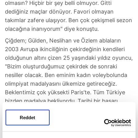
olmasın? Hiçbir bir şey belli olmuyor. Gitti
dediğiniz maçlar dönüyor. Favori olmayan
takımlar zafere ulaşıyor. Ben çok çekişmeli sezon
olacağına inanıyorum" diye konuştu.
Çiğdem; Gülden, Neslihan ve Özlem ablaların
2003 Avrupa ikinciliğinin çekirdeğinin kendileri
olduğunun altını çizen 25 yaşındaki yıldız oyuncu,
"Bizim oluşturduğumuz çekirdek de sonraki
nesiller olacak. Ben eminim kadın voleybolunda
olimpiyat madalyasını ülkemize getireceğiz.
Beklentimiz çok yüksekti Paris'te. Tüm Türkiye
bizden madalya bekliyordu. Tarihi bir başarı
yakalayıp yarı final oynadık. Üstüne madalya
Reddet
alabilirdik. Herkes gibi biz de çok üzüldük. Ben
başarısızlık olarak görmüyorum. O madalya
Türkiye'ye gelecek bu 2028 Amerika olabilir" diye