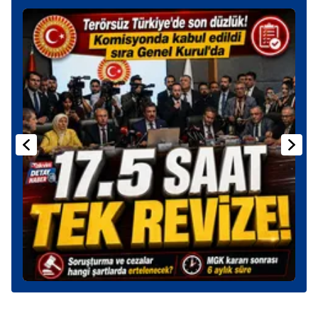
gösterilmeyecektir."
Sizlere daha iyi bir hizmet sunabilmek için İnternet
Sitemizde kendimize ve üçüncü kişilere ait çerezler
kullanılmaktadır. Bu çerezler vasıtasıyla çeşitli kişisel
verileriniz işlenmekte olup gerekli olan çerezler bilgi
toplumu hizmetlerinin sunulması amacıyla
kullanılmaktadır. Diğer çerezler, sitemizin daha işlevsel
kılınması ve kişiselleştirilmesi ve sizlere yönelik
reklam/pazarlama faaliyetlerinin yapılması, amaçlarıyla
sınırlı olarak açık rızanız dahilinde kullanılacaktır.
Çerezlere ilişkin tercihlerinizi aşağıda yer alan panel
vasıtasıyla belirleyebilirsiniz. Çerezlere ilişkin detaylı bilgi
için Ayarlar butonuna tıklayabilir,
Çerez Bilgilendirme
Metnimizi
ziyaret edebilirsiniz.
6698 sayılı Kişisel Verilerin Korunması Kanunu uyarınca
hazırlanmış Aydınlatma Metnimizi okumak ve sitemizde