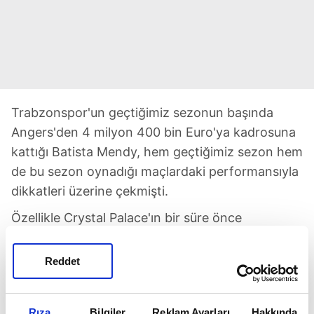
Trabzonspor'un geçtiğimiz sezonun başında
Angers'den 4 milyon 400 bin Euro'ya kadrosuna
kattığı Batista Mendy, hem geçtiğimiz sezon hem
de bu sezon oynadığı maçlardaki performansıyla
dikkatleri üzerine çekmişti.
Özellikle Crystal Palace'ın bir süre önce
kadrosuna katmak için girişimde bulunduğu
ancak teklifinin yetersiz bulunmasından sonra
Reddet
beklemeye geçen Ada ekibi dışında iki İtalyan
kulübü de Trabzonspor'un kapısını çaldı. Fırtına
Rıza
Bilgiler
Reklam Ayarları
Hakkında