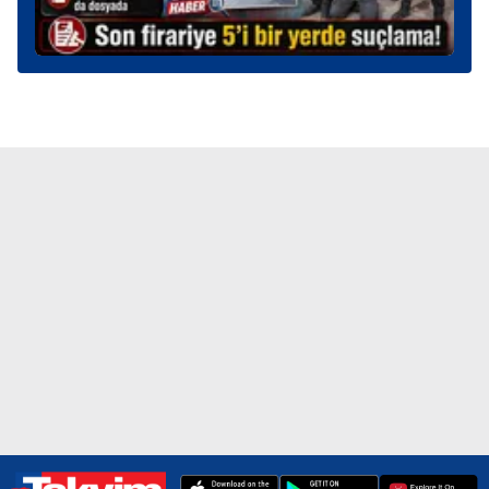
kullanılmaktadır. Diğer çerezler, sitemizin daha işlevsel
kılınması ve kişiselleştirilmesi ve sizlere yönelik
reklam/pazarlama faaliyetlerinin yapılması, amaçlarıyla
sınırlı olarak açık rızanız dahilinde kullanılacaktır.
Çerezlere ilişkin tercihlerinizi aşağıda yer alan panel
vasıtasıyla belirleyebilirsiniz. Çerezlere ilişkin detaylı bilgi
için Ayarlar butonuna tıklayabilir,
Çerez Bilgilendirme
Metnimizi
ziyaret edebilirsiniz.
6698 sayılı Kişisel Verilerin Korunması Kanunu uyarınca
hazırlanmış Aydınlatma Metnimizi okumak ve sitemizde
ilgili mevzuata uygun olarak kullanılan çerezlerle ilgili bilgi
almak için lütfen
tıklayınız
.