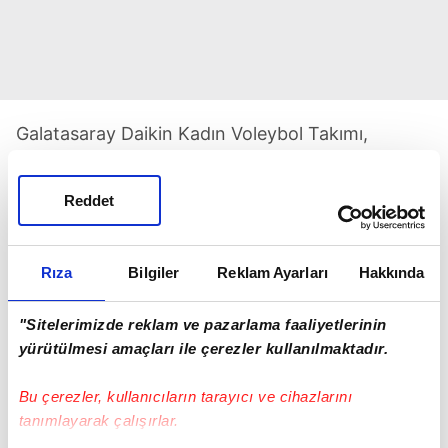
Galatasaray Daikin Kadın Voleybol Takımı,
Stuttgart'tan Hollandalı oyuncu Eline
Timmerman'ı kadrosuna kattı. 25 yaşındaki
Reddet
yıldızla 1 yıllık sözleşme imzalandı.
Rıza
Bilgiler
Reklam Ayarları
Hakkında
"Sitelerimizde reklam ve pazarlama faaliyetlerinin
yürütülmesi amaçları ile çerezler kullanılmaktadır.
TAKVİM UYGULAMASINI İNDİRMEK İÇİN
Bu çerezler, kullanıcıların tarayıcı ve cihazlarını
TIKLAYIN
tanımlayarak çalışırlar.