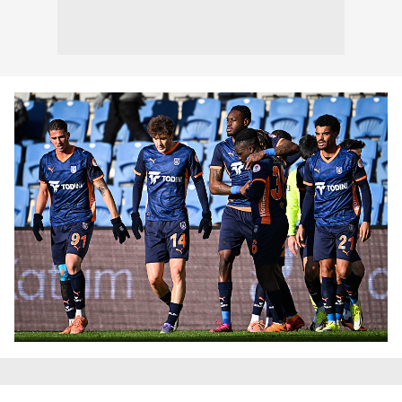
Çerezlere ilişkin tercihlerinizi aşağıda yer alan panel
vasıtasıyla belirleyebilirsiniz. Çerezlere ilişkin detaylı bilgi
için Ayarlar butonuna tıklayabilir,
Çerez Bilgilendirme
Metnimizi
ziyaret edebilirsiniz.
6698 sayılı Kişisel Verilerin Korunması Kanunu uyarınca
hazırlanmış Aydınlatma Metnimizi okumak ve sitemizde
ilgili mevzuata uygun olarak kullanılan çerezlerle ilgili bilgi
almak için lütfen
tıklayınız
.