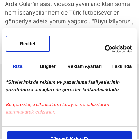
Arda Güler'in asist videosu yayınlandıktan sonra
hem İspanyollar hem de Türk futbolseverler
gönderiye adeta yorum yağdırdı. "Büyü izliyoruz",
"Arda geleceğin Real Madrid efsanesi olacak",
"Bu paslar sanat eseri gibi" gibi yorumlar öne
Reddet
çıkarken genç futbolcu için yapılan övgüler
sosyal medyada çığ gibi büyüdü.
Rıza
Bilgiler
Reklam Ayarları
Hakkında
"Sitelerimizde reklam ve pazarlama faaliyetlerinin
yürütülmesi amaçları ile çerezler kullanılmaktadır.
Bu çerezler, kullanıcıların tarayıcı ve cihazlarını
tanımlayarak çalışırlar.
Bu çerezlere izin vermeniz halinde sizlere özel
kişiselleştirilmiş reklamlar sunabilir, sayfalarımızda sizlere