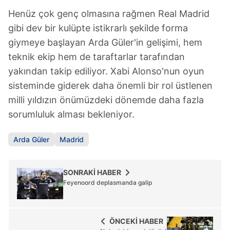
sınırlı olarak açık rızanız dahilinde kullanılacaktır.
Henüz çok genç olmasına rağmen Real Madrid
gibi dev bir kulüpte istikrarlı şekilde forma
Çerezlere ilişkin tercihlerinizi aşağıda yer alan panel
giymeye başlayan Arda Güler'in gelişimi, hem
vasıtasıyla belirleyebilirsiniz. Çerezlere ilişkin detaylı bilgi
teknik ekip hem de taraftarlar tarafından
için Ayarlar butonuna tıklayabilir,
Çerez Bilgilendirme
yakından takip ediliyor. Xabi Alonso'nun oyun
Metnimizi
ziyaret edebilirsiniz.
sisteminde giderek daha önemli bir rol üstlenen
6698 sayılı Kişisel Verilerin Korunması Kanunu uyarınca
milli yıldızın önümüzdeki dönemde daha fazla
hazırlanmış Aydınlatma Metnimizi okumak ve sitemizde
sorumluluk alması bekleniyor.
ilgili mevzuata uygun olarak kullanılan çerezlerle ilgili bilgi
almak için lütfen
tıklayınız
.
Arda Güler
Madrid
SONRAKİ HABER
Feyenoord deplasmanda galip
ÖNCEKİ HABER