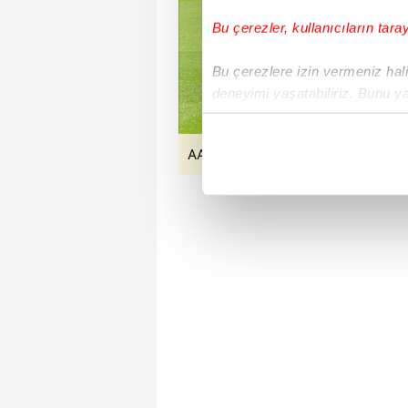
Bu çerezler, kullanıcıların tara
Bu çerezlere izin vermeniz halin
deneyimi yaşatabiliriz. Bunu y
içerikleri sunabilmek adına el
noktasında tek gelir kalemimiz 
AA
Her halükârda, kullanıcılar, bu 
Sizlere daha iyi bir hizmet sun
çerezler vasıtasıyla çeşitli kiş
amacıyla kullanılmaktadır. Diğer
reklam/pazarlama faaliyetlerinin
Çerezlere ilişkin tercihlerinizi 
butonuna tıklayabilir,
Çerez Bi
6698 sayılı Kişisel Verilerin 