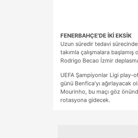
mevzuata uygun olarak kullanılan
FENERBAHÇE'DE İKİ EKSİK
Uzun süredir tedavi sürecind
takımla çalışmalara başlamış 
Rodrigo Becao İzmir deplasm
UEFA Şampiyonlar Ligi play-o
günü Benfica'yı ağırlayacak o
Mourinho, bu maçı göz önünd
rotasyona gidecek.