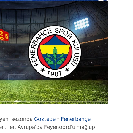
 yeni sezonda
Göztepe
-
Fenerbahçe
ivertliler, Avrupa'da Feyenoord'u mağlup