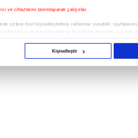
yıcı ve cihazlarını tanımlayarak çalışırlar.
de sizlere özel kişiselleştirilmiş reklamlar sunabilir, sayfalarım
aparken amacımızın size daha iyi bir reklam deneyimi sunmak ol
imizden gelen çabayı gösterdiğimizi ve bu noktada, reklamların ma
olduğunu sizlere hatırlatmak isteriz.
Kişiselleştir
çerezlere izin vermedikleri takdirde, kullanıcılara hedefli reklaml
abilmek için İnternet Sitemizde kendimize ve üçüncü kişilere ait 
isel verileriniz işlenmekte olup gerekli olan çerezler bilgi toplum
 çerezler, sitemizin daha işlevsel kılınması ve kişiselleştirilmes
 yapılması, amaçlarıyla sınırlı olarak açık rızanız dahilinde kulla
aşağıda yer alan panel vasıtasıyla belirleyebilirsiniz. Çerezlere iliş
lgilendirme Metnimizi
ziyaret edebilirsiniz.
Korunması Kanunu uyarınca hazırlanmış Aydınlatma Metnimizi okum