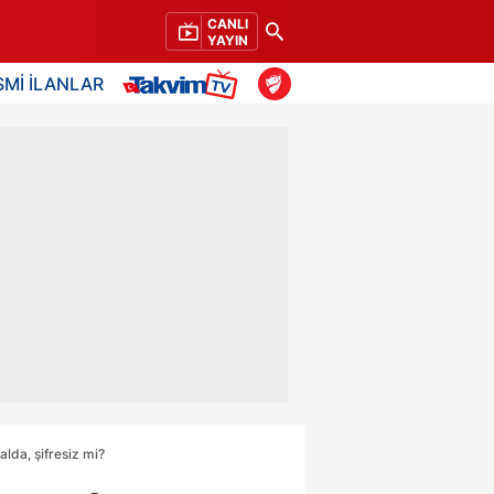
CANLI
YAYIN
SMİ İLANLAR
da, şifresiz mi?