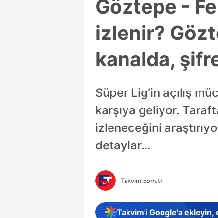
Göztepe - F
izlenir? Göz
kanalda, şifr
Süper Lig’in açılış mü
karşıya geliyor. Taraft
izleneceğini araştırıy
detaylar…
Takvim.com.tr
Takvim'i Google'a ekleyin,