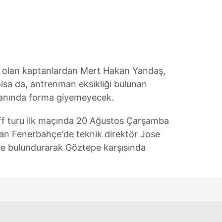
 çerezlerle ilgili bilgi almak için lütfen
tıklayınız
.
e olan kaptanlardan Mert Hakan Yandaş,
olsa da, antrenman eksikliği bulunan
anında forma giyemeyecek.
ff turu ilk maçında 20 Ağustos Çarşamba
lan Fenerbahçe'de teknik direktör Jose
e bulundurarak Göztepe karşısında