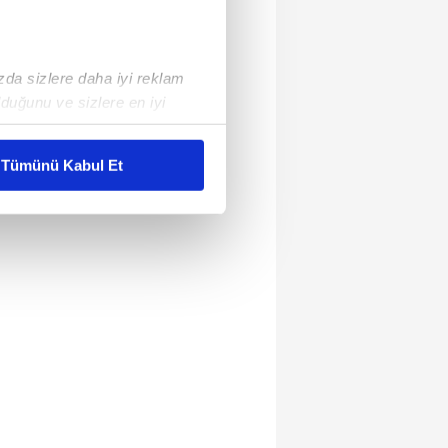
ızda sizlere daha iyi reklam
duğunu ve sizlere en iyi
liyetlerimizi karşılamak
Tümünü Kabul Et
ar gösterilmeyecektir."
çerezler kullanılmaktadır. Bu
u hizmetlerinin sunulması
i ve sizlere yönelik
nılacaktır.
kin detaylı bilgi için Ayarlar
ak ve sitemizde ilgili