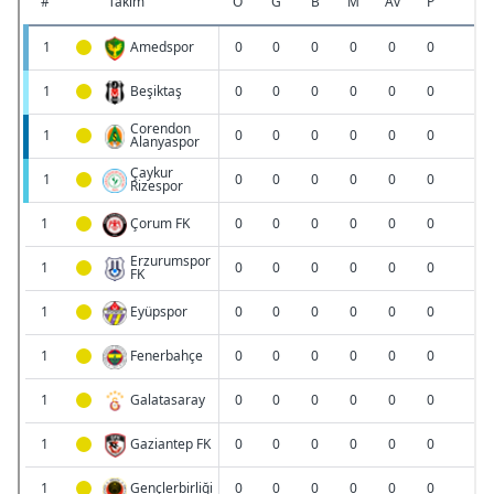
vasıtasıyla belirleyebilirsiniz. Çerezlere ilişkin detaylı bilgi
için Ayarlar butonuna tıklayabilir,
Çerez Bilgilendirme
Metnimizi
ziyaret edebilirsiniz.
6698 sayılı Kişisel Verilerin Korunması Kanunu uyarınca
hazırlanmış Aydınlatma Metnimizi okumak ve sitemizde
ilgili mevzuata uygun olarak kullanılan çerezlerle ilgili bilgi
almak için lütfen
tıklayınız
.