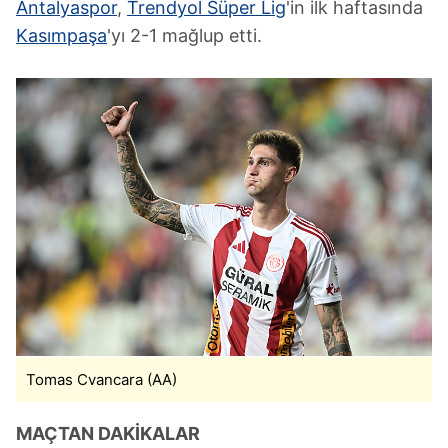
Antalyaspor
,
Trendyol Süper Lig
'in ilk haftasında
Kasımpaşa
'yı 2-1 mağlup etti.
Tomas Cvancara (AA)
MAÇTAN DAKİKALAR