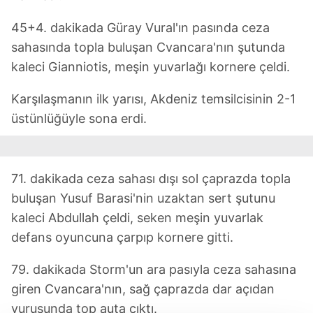
45+4. dakikada Güray Vural'ın pasında ceza
sahasında topla buluşan Cvancara'nın şutunda
kaleci Gianniotis, meşin yuvarlağı kornere çeldi.
Karşılaşmanın ilk yarısı, Akdeniz temsilcisinin 2-1
üstünlüğüyle sona erdi.
71. dakikada ceza sahası dışı sol çaprazda topla
buluşan Yusuf Barasi'nin uzaktan sert şutunu
kaleci Abdullah çeldi, seken meşin yuvarlak
defans oyuncuna çarpıp kornere gitti.
79. dakikada Storm'un ara pasıyla ceza sahasına
giren Cvancara'nın, sağ çaprazda dar açıdan
vuruşunda top auta çıktı.