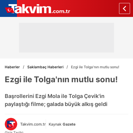
Haberler
Saklambaç Haberleri
Ezgi ile Tolga'nın mutlu sonu!
Ezgi ile Tolga'nın mutlu sonu!
Başrollerini Ezgi Mola ile Tolga Çevik'in
paylaştığı filme; galada büyük alkış geldi
Takvim.com.tr
Kaynak
Gazete
Giriş Tarihi: