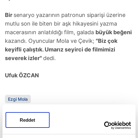
Bir
senaryo yazarının patronun siparişi üzerine
mutlu son ile biten bir aşk hikayesini yazma
macerasının anlatıldığı film, galada
büyük beğeni
kazandı. Oyuncular Mola ve Çevik;
"Biz çok
keyifli çalıştık. Umarız seyirci de filmimizi
severek izler"
dedi.
Ufuk ÖZCAN
Ezgi Mola
SONRAKİ HABER
Reddet
İçim kan ağlıyor