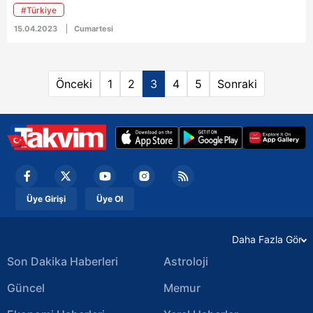
milyar dolar olarak belirledi. Bu yıl ilave istihdam da
#Türkiye
10 bini geçecek.
15.04.2023
Cumartesi
Önceki
1
2
3
4
5
Sonraki
Üye Girişi
Üye Ol
Daha Fazla Gör
Son Dakika Haberleri
Astroloji
Güncel
Memur