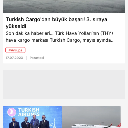
B787 Dreamliner ve
Airbus A321 NEO’yu
görüntüledi.
Turkish Cargo'dan büyük başarı! 3. sıraya
yükseldi
Son dakika haberleri... Türk Hava Yolları’nın (THY)
hava kargo markası Turkish Cargo, mayıs ayında
dünyanın önde gelen hava kargo taşıyıcıları arasında
#Avrupa
üçüncü sırada yer aldı.
17.07.2023
Pazartesi