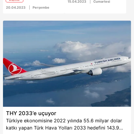
planlanıyor. Bu
hedefini 143,9 milyar
15.04.2023
Cumartesi
kapsamda bölge
dolar olarak belirledi. Bu
20.04.2023
Perşembe
değerleri belirlenmesi
yıl ilave istihdam ise 10
gündemde... İşte sizler
bini geçecek.
için derlediğimiz 20
Nisan tarihli ekonomi
haberleri...
THY 2033’e uçuyor
Türkiye ekonomisine 2022 yılında 55.6 milyar dolar
katkı yapan Türk Hava Yolları 2033 hedefini 143.9