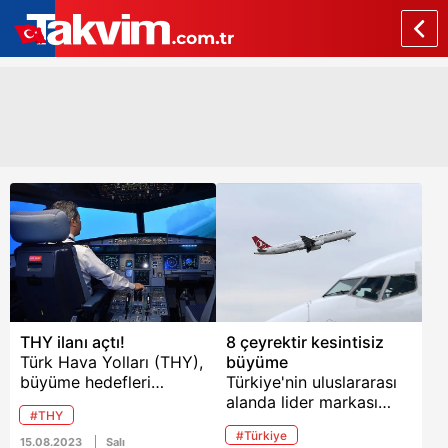
THY ilanı açtı!
8 çeyrektir kesintisiz
Türk Hava Yolları (THY),
büyüme
büyüme hedefleri
Türkiye'nin uluslararası
doğrultusunda ikinci
alanda lider markası
#THY
pilot aday adayları için
Türk Hava Yolları,
#Türkiye
iş ilanı açtı. THY
gelirleri ilk yarıda 9.5
15.08.2023
Salı