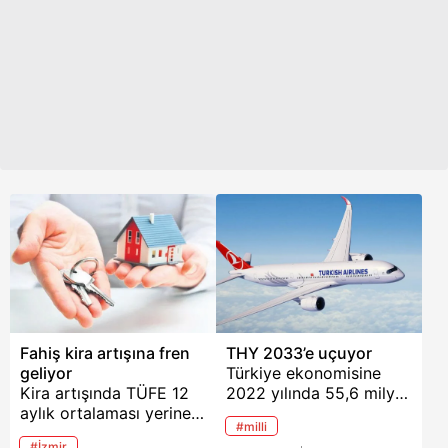
Fahiş kira artışına fren
THY 2033’e uçuyor
geliyor
Türkiye ekonomisine
Kira artışında TÜFE 12
2022 yılında 55,6 milyar
aylık ortalaması yerine
dolar katkı yapan Türk
#milli
üst sınır getirilmesi
Hava Yolları 2033
#İzmir