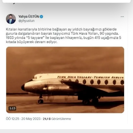
ediyorum."
reklamların maliyetlerimizi karşılamak noktasında tek gelir
kalemimiz olduğunu sizlere hatırlatmak isteriz.
Her halükârda, kullanıcılar, bu çerezlere izin vermedikleri
takdirde, kullanıcılara hedefli reklamlar
gösterilmeyecektir."
Sizlere daha iyi bir hizmet sunabilmek için İnternet
Sitemizde kendimize ve üçüncü kişilere ait çerezler
kullanılmaktadır. Bu çerezler vasıtasıyla çeşitli kişisel
verileriniz işlenmekte olup gerekli olan çerezler bilgi
toplumu hizmetlerinin sunulması amacıyla
kullanılmaktadır. Diğer çerezler, sitemizin daha işlevsel
kılınması ve kişiselleştirilmesi ve sizlere yönelik
reklam/pazarlama faaliyetlerinin yapılması, amaçlarıyla
sınırlı olarak açık rızanız dahilinde kullanılacaktır.
Çerezlere ilişkin tercihlerinizi aşağıda yer alan panel
vasıtasıyla belirleyebilirsiniz. Çerezlere ilişkin detaylı bilgi