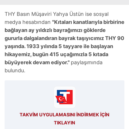
için Ayarlar butonuna tıklayabilir,
Çerez Bilgilendirme
THY Basın Müşaviri Yahya Üstün ise sosyal
Metnimizi
ziyaret edebilirsiniz.
medya hesabından
"Kıtaları kanatlarıyla birbirine
6698 sayılı Kişisel Verilerin Korunması Kanunu uyarınca
bağlayan ay yıldızlı bayrağımızı göklerde
hazırlanmış Aydınlatma Metnimizi okumak ve sitemizde
gururla dalgalandıran bayrak taşıyıcımız THY 90
ilgili mevzuata uygun olarak kullanılan çerezlerle ilgili bilgi
yaşında. 1933 yılında 5 tayyare ile başlayan
almak için lütfen
tıklayınız
.
hikayemiz, bugün 415 uçağımızla 5 kıtada
büyüyerek devam ediyor."
paylaşımında
bulundu.
TAKVİM UYGULAMASINI İNDİRMEK İÇİN
TIKLAYIN