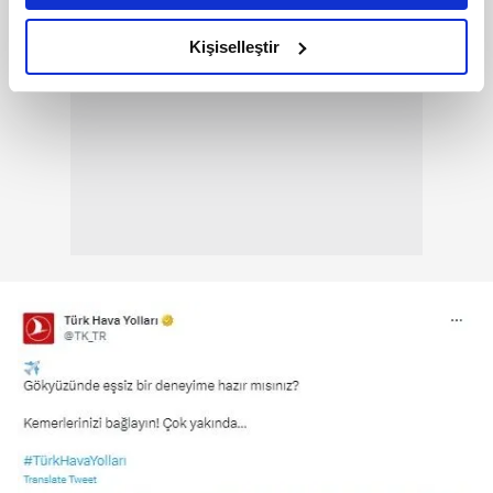
amacımızın size daha iyi bir reklam deneyimi sunmak
olduğunu ve sizlere en iyi içerikleri sunabilmek adına
Kişiselleştir
elimizden gelen çabayı gösterdiğimizi ve bu noktada,
reklamların maliyetlerimizi karşılamak noktasında tek gelir
kalemimiz olduğunu sizlere hatırlatmak isteriz.
Her halükârda, kullanıcılar, bu çerezlere izin vermedikleri
takdirde, kullanıcılara hedefli reklamlar
gösterilmeyecektir."
Sizlere daha iyi bir hizmet sunabilmek için İnternet
Sitemizde kendimize ve üçüncü kişilere ait çerezler
kullanılmaktadır. Bu çerezler vasıtasıyla çeşitli kişisel
verileriniz işlenmekte olup gerekli olan çerezler bilgi
toplumu hizmetlerinin sunulması amacıyla
kullanılmaktadır. Diğer çerezler, sitemizin daha işlevsel
kılınması ve kişiselleştirilmesi ve sizlere yönelik
reklam/pazarlama faaliyetlerinin yapılması, amaçlarıyla