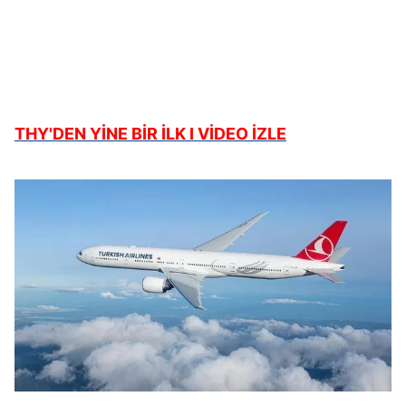
THY'DEN YİNE BİR İLK I VİDEO İZLE