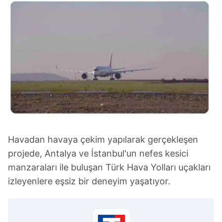
sınırlı olarak açık rızanız dahilinde kullanılacaktır.
Çerezlere ilişkin tercihlerinizi aşağıda yer alan panel
vasıtasıyla belirleyebilirsiniz. Çerezlere ilişkin detaylı bilgi
için Ayarlar butonuna tıklayabilir,
Çerez Bilgilendirme
Metnimizi
ziyaret edebilirsiniz.
6698 sayılı Kişisel Verilerin Korunması Kanunu uyarınca
hazırlanmış Aydınlatma Metnimizi okumak ve sitemizde
ilgili mevzuata uygun olarak kullanılan çerezlerle ilgili bilgi
almak için lütfen
tıklayınız
.
Havadan havaya çekim yapılarak gerçekleşen
projede, Antalya ve İstanbul'un nefes kesici
manzaraları ile buluşan Türk Hava Yolları uçakları
izleyenlere eşsiz bir deneyim yaşatıyor.