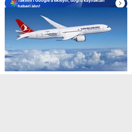
Takvim'i Google'a ekleyin, doğru kaynaktan
haberi alın!