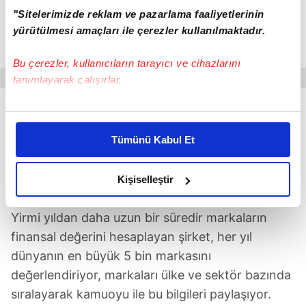
"Sitelerimizde reklam ve pazarlama faaliyetlerinin
yürütülmesi amaçları ile çerezler kullanılmaktadır.
Bu çerezler, kullanıcıların tarayıcı ve cihazlarını
tanımlayarak çalışırlar.
HER YIL DÜNYANIN EN BÜYÜK 5 BİN
Bu çerezlere izin vermeniz halinde sizlere özel
MARKASINI DEĞERLENDİRİYOR
kişiselleştirilmiş reklamlar sunabilir, sayfalarımızda sizlere
Tümünü Kabul Et
daha iyi reklam deneyimi yaşatabiliriz. Bunu yaparken
Bağımsız marka değerleme ve danışmanlık şirketi
amacımızın size daha iyi bir reklam deneyimi sunmak
olan Brand Finance, 1996 yılından beri pazarlama
olduğunu ve sizlere en iyi içerikleri sunabilmek adına
Kişiselleştir
ile finans arasında köprü kurma amacını taşıyor.
elimizden gelen çabayı gösterdiğimizi ve bu noktada,
reklamların maliyetlerimizi karşılamak noktasında tek gelir
Yirmi yıldan daha uzun bir süredir markaların
kalemimiz olduğunu sizlere hatırlatmak isteriz.
finansal değerini hesaplayan şirket, her yıl
dünyanın en büyük 5 bin markasını
Her halükârda, kullanıcılar, bu çerezlere izin vermedikleri
değerlendiriyor, markaları ülke ve sektör bazında
takdirde, kullanıcılara hedefli reklamlar
gösterilmeyecektir."
sıralayarak kamuoyu ile bu bilgileri paylaşıyor.