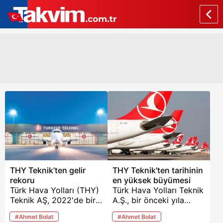
THY Teknik’ten gelir
THY Teknik'ten tarihinin
rekoru
en yüksek büyümesi
Türk Hava Yolları (THY)
Türk Hava Yolları Teknik
Teknik AŞ, 2022'de bir
A.Ş., bir önceki yıla
önceki yıla göre yüzde
oranla yüzde 37
#Ahmet Bolat
#Ahmet Bolat
37 büyüyerek 1.42
büyüme sağlayarak 1,42