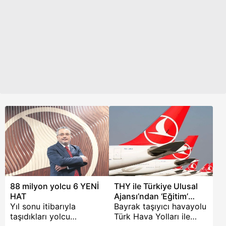
THY'nin iştiraki olan TK-
seminerime girin' ya da
Hizmet-Servis A.Ş.'yi
'şunu yaparsanız işiniz
kurarak hepsini ailemizin
garanti' gibi tavsiye
gerçek üyesi yapacağız"
verenlere kulak
ifadelerini kullandı.
asılmaması gerektiğini
belirten Bolat, "Eşimin
yeğeni İngilizce'den
elendi." diyerek kabin
memuru alımında torpil
gibi gerçek dışı
söylemleri reddetti.
88 milyon yolcu 6 YENİ
THY ile Türkiye Ulusal
HAT
Ajansı’ndan ‘Eğitim’
Yıl sonu itibarıyla
işbirliği
Bayrak taşıyıcı havayolu
taşıdıkları yolcu
Türk Hava Yolları ile