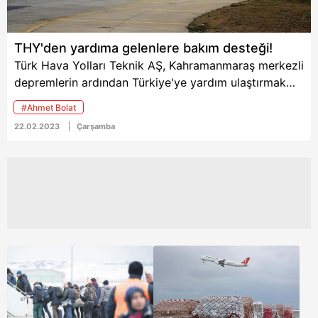
THY'den yardıma gelenlere bakım desteği!
Türk Hava Yolları Teknik AŞ, Kahramanmaraş merkezli
depremlerin ardından Türkiye'ye yardım ulaştırmak
için sefer düzenleyen uluslararası hava yolu
#Ahmet Bolat
şirketlerine, işçiliği ücretsiz uçak bakım hizmeti
22.02.2023
Çarşamba
sunuyor. THY Teknik AŞ Yönetim Kurulu Başkanı Prof.
Dr. Ahmet Bolat yaptığı açıkalamada, "Yardım için
atılan her adımın yanında olacağız." ifadelerini
kullandı.