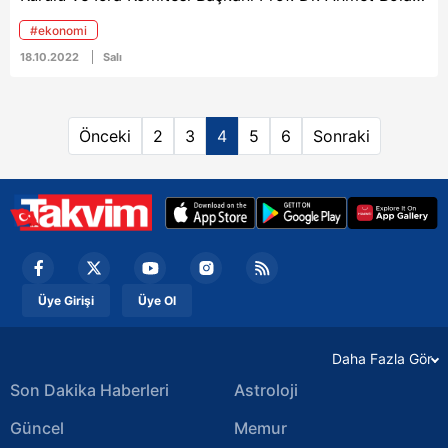
2023'te 2 milyon ABD'li turisti Türkiye'ye getirmeyi
#ekonomi
hedeflediklerini açıkladı.
18.10.2022
Salı
Önceki
2
3
4
5
6
Sonraki
Üye Girişi
Üye Ol
Daha Fazla Gör
Son Dakika Haberleri
Astroloji
Güncel
Memur