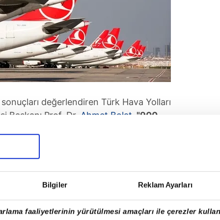
 sonuçları değerlendiren Türk Hava Yolları
si Başkanı Prof. Dr.
Ahmet Bolat
,
"900
yet kârımız THY tarihindeki en büyük
tir kâr açıklıyoruz, bu devam edecek.
yılda dünyanın ilk 3'ünden biri olma
li bir göstergesi"
dedi.
Bilgiler
Reklam Ayarları
rlama faaliyetlerinin yürütülmesi amaçları ile çerezler kullan