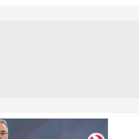
 çerezlerle ilgili bilgi almak için lütfen
tıklayınız
.