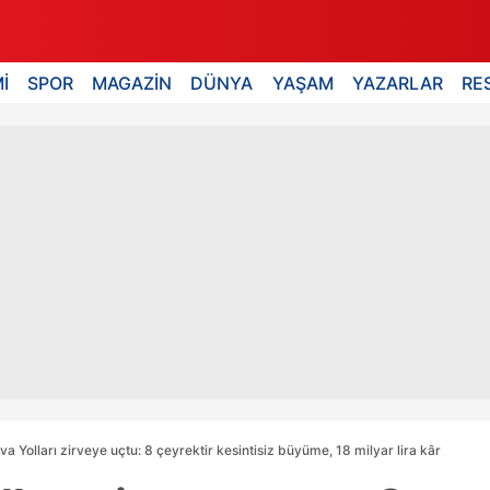
İ
SPOR
MAGAZİN
DÜNYA
YAŞAM
YAZARLAR
RE
a Yolları zirveye uçtu: 8 çeyrektir kesintisiz büyüme, 18 milyar lira kâr