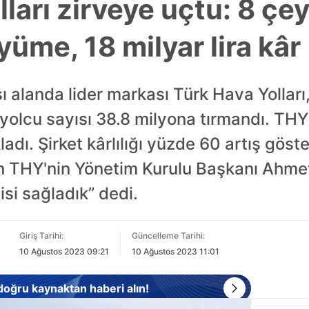
ları zirveye uçtu: 8 çey
yüme, 18 milyar lira kâr
ı alanda lider markası Türk Hava Yolları, 
yolcu sayısı 38.8 milyona tırmandı. THY y
kladı. Şirket kârlılığı yüzde 60 artış göst
an THY'nin Yönetim Kurulu Başkanı Ahmet
isi sağladık” dedi.
Giriş Tarihi:
Güncelleme Tarihi:
10 Ağustos 2023 09:21
10 Ağustos 2023 11:01
 doğru kaynaktan haberi alın!