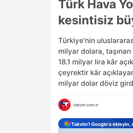
Türk Hava Yol
kesintisiz bü
Türkiye'nin uluslararas
milyar dolara, taşınan 
18.1 milyar lira kâr açı
çeyrektir kâr açıklay
milyar dolar döviz gird
takvim.com.tr
Takvim'i Google'a ekleyin,