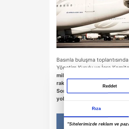
Basınla buluşma toplantısında
Yönetim Kurulu ve İcra Komite
milyon doları aşan esas faali
rakam oldu. Üst üste 8 çeyrek
Reddet
Sonuçlar THY'nin gelecek 10 
yolundaki kararlılığının önem
Rıza
"Sitelerimizde reklam ve paza