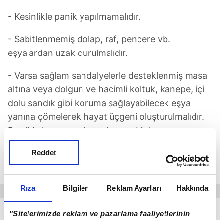
- Kesinlikle panik yapılmamalıdır.
- Sabitlenmemiş dolap, raf, pencere vb.
eşyalardan uzak durulmalıdır.
- Varsa sağlam sandalyelerle desteklenmiş masa
altına veya dolgun ve hacimli koltuk, kanepe, içi
dolu sandık gibi koruma sağlayabilecek eşya
yanına çömelerek hayat üçgeni oluşturulmalıdır.
Baş iki el arasına alınarak veya bir koruyucu
(yastık, kitap vb) malzeme ile korunmalıdır.
Reddet
Sarsıntı geçene kadar bu pozisyonda
beklenmelidir.
Rıza
Bilgiler
Reklam Ayarları
Hakkında
- Güvenli bir yer bulup, diz üstü ÇÖK
"Sitelerimizde reklam ve pazarlama faaliyetlerinin