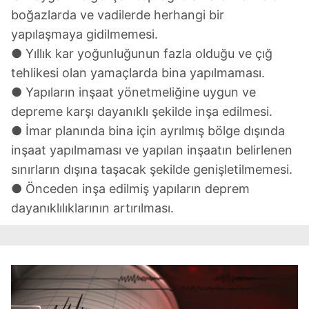
Sitemizde kendimize ve üçüncü kişilere ait çerezler
boğazlarda ve vadilerde herhangi bir
kullanılmaktadır. Bu çerezler vasıtasıyla çeşitli kişisel
yapılaşmaya gidilmemesi.
verileriniz işlenmekte olup gerekli olan çerezler bilgi
● Yıllık kar yoğunluğunun fazla olduğu ve çığ
toplumu hizmetlerinin sunulması amacıyla
tehlikesi olan yamaçlarda bina yapılmaması.
kullanılmaktadır. Diğer çerezler, sitemizin daha işlevsel
● Yapıların inşaat yönetmeliğine uygun ve
kılınması ve kişiselleştirilmesi ve sizlere yönelik
depreme karşı dayanıklı şekilde inşa edilmesi.
reklam/pazarlama faaliyetlerinin yapılması, amaçlarıyla
sınırlı olarak açık rızanız dahilinde kullanılacaktır.
● İmar planında bina için ayrılmış bölge dışında
inşaat yapılmaması ve yapılan inşaatın belirlenen
Çerezlere ilişkin tercihlerinizi aşağıda yer alan panel
sınırların dışına taşacak şekilde genişletilmemesi.
vasıtasıyla belirleyebilirsiniz. Çerezlere ilişkin detaylı bilgi
● Önceden inşa edilmiş yapıların deprem
için Ayarlar butonuna tıklayabilir,
Çerez Bilgilendirme
dayanıklılıklarının artırılması.
Metnimizi
ziyaret edebilirsiniz.
6698 sayılı Kişisel Verilerin Korunması Kanunu uyarınca
hazırlanmış Aydınlatma Metnimizi okumak ve sitemizde
ilgili mevzuata uygun olarak kullanılan çerezlerle ilgili bilgi
almak için lütfen
tıklayınız
.