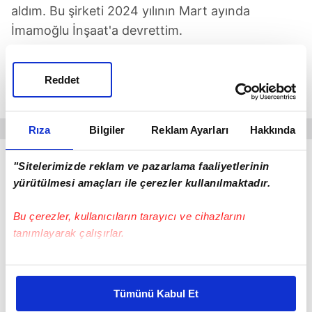
aldım. Bu şirketi 2024 yılının Mart ayında
İmamoğlu İnşaat'a devrettim.
Ekrem İmamaoğlu'nun üç villayı, ederinden 10 kat
Reddet
daha ucuza nasıl aldığı, iddianamede bir bir
anlatıldı.
Rıza
Bilgiler
Reklam Ayarları
Hakkında
"Sitelerimizde reklam ve pazarlama faaliyetlerinin
CHP'Lİ ESKİ
BAŞKAN GÖZALTINDA
yürütülmesi amaçları ile çerezler kullanılmaktadır.
Antalya'da CHP eski Serik İlçe Başkanı Ş.Ç.'nin
Bu çerezler, kullanıcıların tarayıcı ve cihazlarını
belediyede işinin halledilmesi karşılığı esnaf
tanımlayarak çalışırlar.
K.K.'den 80 bin TL istediği iddiasıyla gözaltına
alındı.
Bu çerezlere izin vermeniz halinde sizlere özel
kişiselleştirilmiş reklamlar sunabilir, sayfalarımızda sizlere
Tümünü Kabul Et
daha iyi reklam deneyimi yaşatabiliriz. Bunu yaparken