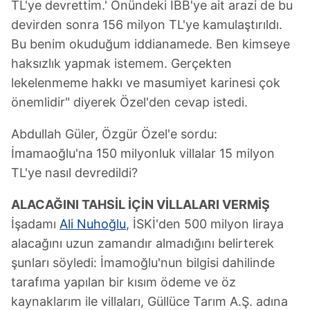
TL'ye devrettim.' Önündeki İBB'ye ait arazi de bu
devirden sonra 156 milyon TL'ye kamulaştırıldı.
Bu benim okuduğum iddianamede. Ben kimseye
haksızlık yapmak istemem. Gerçekten
lekelenmeme hakkı ve masumiyet karinesi çok
önemlidir" diyerek Özel'den cevap istedi.
Abdullah Güler, Özgür Özel'e sordu:
İmamaoğlu'na 150 milyonluk villalar 15 milyon
TL'ye nasıl devredildi?
ALACAĞINI TAHSİL İÇİN VİLLALARI VERMİŞ
İşadamı
Ali Nuhoğlu
, İSKİ'den 500 milyon liraya
alacağını uzun zamandır almadığını belirterek
şunları söyledi: İmamoğlu'nun bilgisi dahilinde
tarafıma yapılan bir kısım ödeme ve öz
kaynaklarım ile villaları, Güllüce Tarım A.Ş. adına