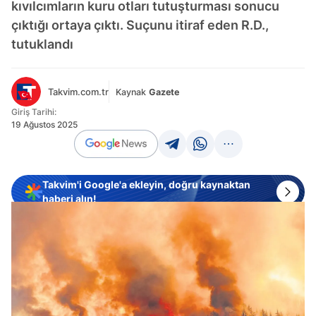
kıvılcımların kuru otları tutuşturması sonucu
çıktığı ortaya çıktı. Suçunu itiraf eden R.D.,
tutuklandı
Takvim.com.tr
Kaynak
Gazete
Giriş Tarihi:
19 Ağustos 2025
Takvim'i Google'a ekleyin, doğru kaynaktan
haberi alın!