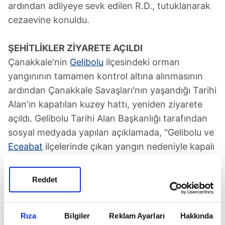
ardından adliyeye sevk edilen R.D., tutuklanarak
cezaevine konuldu.
ŞEHİTLİKLER ZİYARETE AÇILDI
Çanakkale'nin
Gelibolu
ilçesindeki orman
yangınının tamamen kontrol altına alınmasının
ardından Çanakkale Savaşları'nın yaşandığı Tarihi
Alan'ın kapatılan kuzey hattı, yeniden ziyarete
açıldı. Gelibolu Tarihi Alan Başkanlığı tarafından
sosyal medyada yapılan açıklamada, "Gelibolu ve
Eceabat
ilçelerinde çıkan yangın nedeniyle kapalı
olan Tarihi Alan'ın kuzey hattı (Batık Gemi,
Mimoza, 57. Alay ve Conkbayırı) ziyarete
Reddet
açılmıştır. Kamuoyuna saygıyla duyurulur" denildi.
'
50 YIL GEÇSE BİLE YERİNE GELMEZ'
Rıza
Bilgiler
Reklam Ayarları
Hakkında