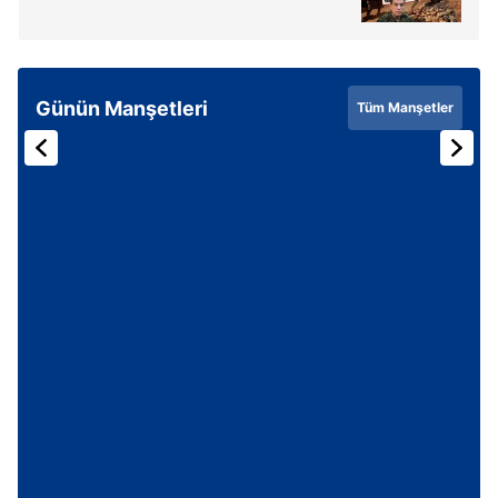
Sizlere daha iyi bir hizmet sunabilmek için İnternet
Sitemizde kendimize ve üçüncü kişilere ait çerezler
kullanılmaktadır. Bu çerezler vasıtasıyla çeşitli kişisel
Günün Manşetleri
Tüm Manşetler
verileriniz işlenmekte olup gerekli olan çerezler bilgi
toplumu hizmetlerinin sunulması amacıyla
kullanılmaktadır. Diğer çerezler, sitemizin daha işlevsel
kılınması ve kişiselleştirilmesi ve sizlere yönelik
reklam/pazarlama faaliyetlerinin yapılması, amaçlarıyla
sınırlı olarak açık rızanız dahilinde kullanılacaktır.
Çerezlere ilişkin tercihlerinizi aşağıda yer alan panel
vasıtasıyla belirleyebilirsiniz. Çerezlere ilişkin detaylı bilgi
için Ayarlar butonuna tıklayabilir,
Çerez Bilgilendirme
Metnimizi
ziyaret edebilirsiniz.
6698 sayılı Kişisel Verilerin Korunması Kanunu uyarınca
hazırlanmış Aydınlatma Metnimizi okumak ve sitemizde