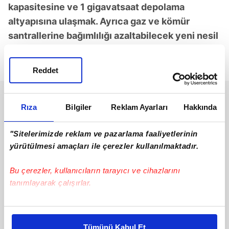
kapasitesine ve 1 gigavatsaat depolama
altyapısına ulaşmak. Ayrıca gaz ve kömür
santrallerine bağımlılığı azaltabilecek yeni nesil
şebeke oluşturucu invertörlere odaklanıyoruz."
değerlendirmesinde bulundu.
Reddet
Rıza
Bilgiler
Reklam Ayarları
Hakkında
"Sitelerimizde reklam ve pazarlama faaliyetlerinin
yürütülmesi amaçları ile çerezler kullanılmaktadır.
Bu çerezler, kullanıcıların tarayıcı ve cihazlarını
tanımlayarak çalışırlar.
Bu çerezlere izin vermeniz halinde sizlere özel
kişiselleştirilmiş reklamlar sunabilir, sayfalarımızda sizlere
Tümünü Kabul Et