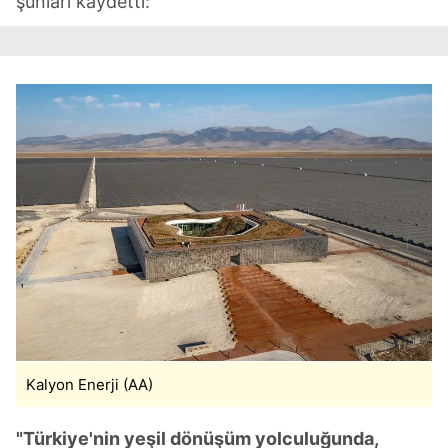
şunları kaydetti:
sınırlı olarak açık rızanız dahilinde kullanılacaktır.
Çerezlere ilişkin tercihlerinizi aşağıda yer alan panel
vasıtasıyla belirleyebilirsiniz. Çerezlere ilişkin detaylı bilgi
için Ayarlar butonuna tıklayabilir,
Çerez Bilgilendirme
Metnimizi
ziyaret edebilirsiniz.
6698 sayılı Kişisel Verilerin Korunması Kanunu uyarınca
hazırlanmış Aydınlatma Metnimizi okumak ve sitemizde
ilgili mevzuata uygun olarak kullanılan çerezlerle ilgili bilgi
almak için lütfen
tıklayınız
.
Kalyon Enerji (AA)
"Türkiye'nin yeşil dönüşüm yolculuğunda,