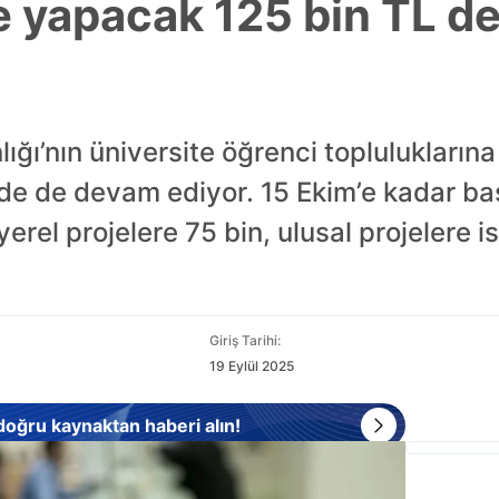
e yapacak 125 bin TL d
ığı’nın üniversite öğrenci toplulukların
e de devam ediyor. 15 Ekim’e kadar ba
el projelere 75 bin, ulusal projelere is
Giriş Tarihi:
19 Eylül 2025
 doğru kaynaktan haberi alın!