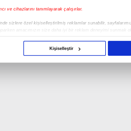
yıcı ve cihazlarını tanımlayarak çalışırlar.
de sizlere özel kişiselleştirilmiş reklamlar sunabilir, sayfalarım
aparken amacımızın size daha iyi bir reklam deneyimi sunmak ol
imizden gelen çabayı gösterdiğimizi ve bu noktada, reklamların ma
olduğunu sizlere hatırlatmak isteriz.
Kişiselleştir
çerezlere izin vermedikleri takdirde, kullanıcılara hedefli reklaml
abilmek için İnternet Sitemizde kendimize ve üçüncü kişilere ait 
isel verileriniz işlenmekte olup gerekli olan çerezler bilgi toplum
 çerezler, sitemizin daha işlevsel kılınması ve kişiselleştirilmes
 yapılması, amaçlarıyla sınırlı olarak açık rızanız dahilinde kulla
aşağıda yer alan panel vasıtasıyla belirleyebilirsiniz. Çerezlere iliş
lgilendirme Metnimizi
ziyaret edebilirsiniz.
Korunması Kanunu uyarınca hazırlanmış Aydınlatma Metnimizi okum