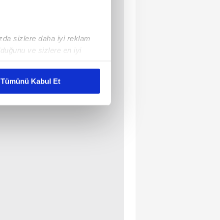
ızda sizlere daha iyi reklam
duğunu ve sizlere en iyi
liyetlerimizi karşılamak
Tümünü Kabul Et
ar gösterilmeyecektir."
çerezler kullanılmaktadır. Bu
u hizmetlerinin sunulması
i ve sizlere yönelik
nılacaktır.
kin detaylı bilgi için Ayarlar
ak ve sitemizde ilgili