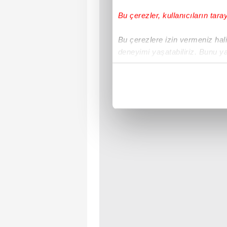
Bu çerezler, kullanıcıların tara
Bu çerezlere izin vermeniz halin
deneyimi yaşatabiliriz. Bunu y
içerikleri sunabilmek adına el
noktasında tek gelir kalemimiz 
Her halükârda, kullanıcılar, bu 
Sizlere daha iyi bir hizmet sun
çerezler vasıtasıyla çeşitli kiş
amacıyla kullanılmaktadır. Diğer
reklam/pazarlama faaliyetlerinin
Çerezlere ilişkin tercihlerinizi 
butonuna tıklayabilir,
Çerez Bi
6698 sayılı Kişisel Verilerin 