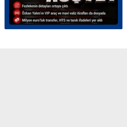
6698 sayılı Kişisel Verilerin Korunması Kanunu uyarınca
hazırlanmış Aydınlatma Metnimizi okumak ve sitemizde
ilgili mevzuata uygun olarak kullanılan çerezlerle ilgili bilgi
almak için lütfen
tıklayınız
.