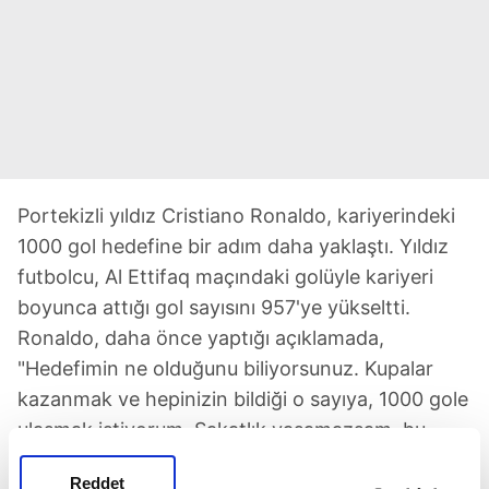
Portekizli yıldız Cristiano Ronaldo, kariyerindeki
1000 gol hedefine bir adım daha yaklaştı. Yıldız
futbolcu, Al Ettifaq maçındaki golüyle kariyeri
boyunca attığı gol sayısını 957'ye yükseltti.
Ronaldo, daha önce yaptığı açıklamada,
"Hedefimin ne olduğunu biliyorsunuz. Kupalar
kazanmak ve hepinizin bildiği o sayıya, 1000 gole
ulaşmak istiyorum. Sakatlık yaşamazsam, bu
sayıya kesinlikle ulaşacağım" ifadelerini
Reddet