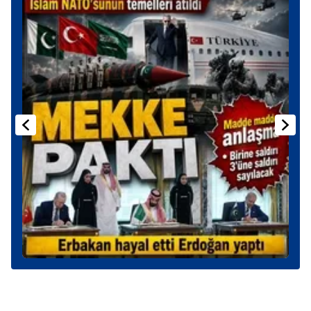
Sizlere daha iyi bir hizmet sunabilmek için İnternet
Sitemizde kendimize ve üçüncü kişilere ait çerezler
kullanılmaktadır. Bu çerezler vasıtasıyla çeşitli kişisel
verileriniz işlenmekte olup gerekli olan çerezler bilgi
toplumu hizmetlerinin sunulması amacıyla
kullanılmaktadır. Diğer çerezler, sitemizin daha işlevsel
kılınması ve kişiselleştirilmesi ve sizlere yönelik
reklam/pazarlama faaliyetlerinin yapılması, amaçlarıyla
sınırlı olarak açık rızanız dahilinde kullanılacaktır.
Çerezlere ilişkin tercihlerinizi aşağıda yer alan panel
vasıtasıyla belirleyebilirsiniz. Çerezlere ilişkin detaylı bilgi
için Ayarlar butonuna tıklayabilir,
Çerez Bilgilendirme
Metnimizi
ziyaret edebilirsiniz.
6698 sayılı Kişisel Verilerin Korunması Kanunu uyarınca
hazırlanmış Aydınlatma Metnimizi okumak ve sitemizde