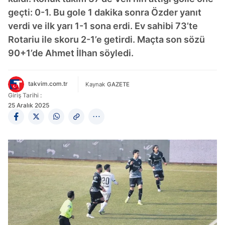
geçti: 0-1. Bu gole 1 dakika sonra Özder yanıt
verdi ve ilk yarı 1-1 sona erdi. Ev sahibi 73’te
Rotariu ile skoru 2-1’e getirdi. Maçta son sözü
90+1’de Ahmet İlhan söyledi.
takvim.com.tr
Kaynak
GAZETE
Giriş Tarihi :
25 Aralık 2025