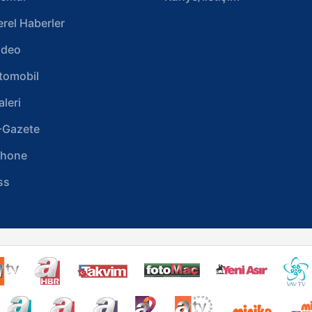
erel Haberler
ideo
tomobil
aleri
-Gazete
phone
ss