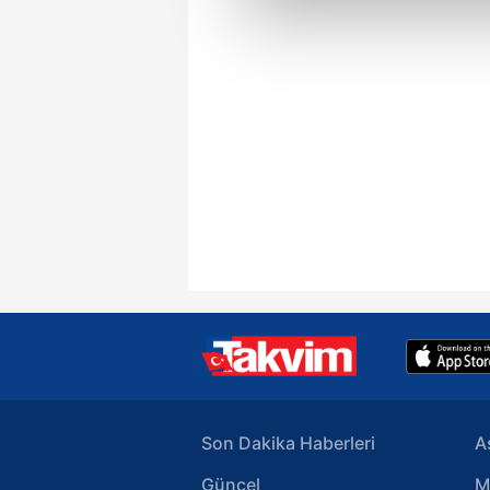
Sizlere daha iyi bir hizmet sun
çerezler vasıtasıyla çeşitli kiş
amacıyla kullanılmaktadır. Diğer
reklam/pazarlama faaliyetlerinin
Çerezlere ilişkin tercihlerinizi 
butonuna tıklayabilir,
Çerez Bi
6698 sayılı Kişisel Verilerin 
mevzuata uygun olarak kullanılan
Son Dakika Haberleri
A
Güncel
M