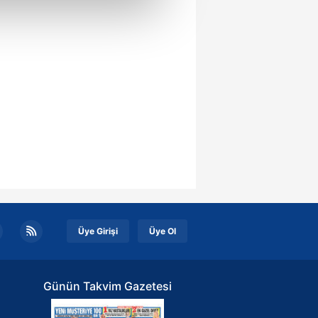
çerezler kullanılmaktadır. Bu
u hizmetlerinin sunulması
i ve sizlere yönelik
nılacaktır.
kin detaylı bilgi için Ayarlar
ak ve sitemizde ilgili
Üye Girişi
Üye Ol
Günün Takvim Gazetesi