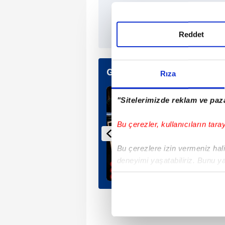
TAKVİM 
Reddet
Günün Manşetleri
Rıza
"Sitelerimizde reklam ve paza
Bu çerezler, kullanıcıların tara
Bu çerezlere izin vermeniz halin
deneyimi yaşatabiliriz. Bunu y
içerikleri sunabilmek adına el
noktasında tek gelir kalemimiz 
Her halükârda, kullanıcılar, bu 