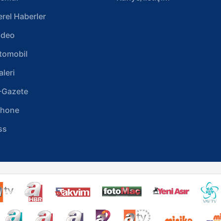
erel Haberler
ideo
tomobil
aleri
-Gazete
phone
ss