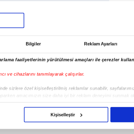
UYGULAMASINI İNDİRMEK İÇİN TIKLAYIN
Tüm Manşetler
Bilgiler
Reklam Ayarları
rlama faaliyetlerinin yürütülmesi amaçları ile çerezler kullan
yıcı ve cihazlarını tanımlayarak çalışırlar.
de sizlere özel kişiselleştirilmiş reklamlar sunabilir, sayfalarım
aparken amacımızın size daha iyi bir reklam deneyimi sunmak ol
imizden gelen çabayı gösterdiğimizi ve bu noktada, reklamların ma
olduğunu sizlere hatırlatmak isteriz.
Kişiselleştir
çerezlere izin vermedikleri takdirde, kullanıcılara hedefli reklaml