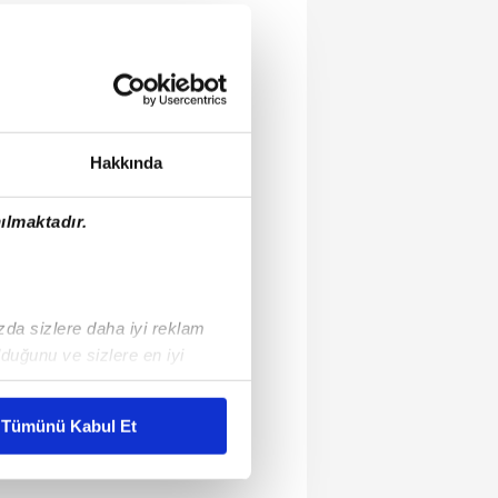
Hakkında
ılmaktadır.
ızda sizlere daha iyi reklam
duğunu ve sizlere en iyi
liyetlerimizi karşılamak
Tümünü Kabul Et
ar gösterilmeyecektir."