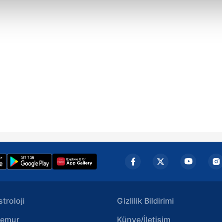
abilmek için İnternet Sitemizde kendimize ve üçüncü kişilere ait 
isel verileriniz işlenmekte olup gerekli olan çerezler bilgi toplum
 çerezler, sitemizin daha işlevsel kılınması ve kişiselleştirilmes
 yapılması, amaçlarıyla sınırlı olarak açık rızanız dahilinde kulla
aşağıda yer alan panel vasıtasıyla belirleyebilirsiniz. Çerezlere iliş
lgilendirme Metnimizi
ziyaret edebilirsiniz.
Korunması Kanunu uyarınca hazırlanmış Aydınlatma Metnimizi okum
 çerezlerle ilgili bilgi almak için lütfen
tıklayınız
.
stroloji
Gizlilik Bildirimi
emur
Künye/İletişim