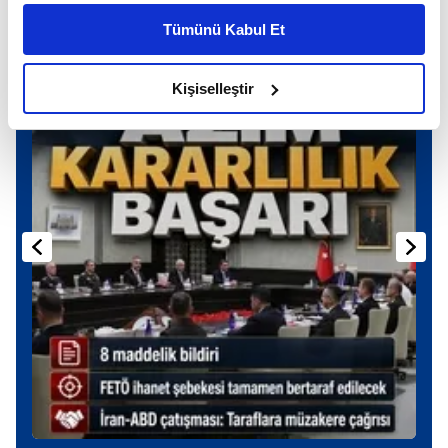
kişiselleştirilmiş reklamlar sunabilir, sayfalarımızda sizlere
Günün Manşetleri
Tüm Manşetler
Tümünü Kabul Et
daha iyi reklam deneyimi yaşatabiliriz. Bunu yaparken
amacımızın size daha iyi bir reklam deneyimi sunmak
olduğunu ve sizlere en iyi içerikleri sunabilmek adına
Kişiselleştir
elimizden gelen çabayı gösterdiğimizi ve bu noktada,
reklamların maliyetlerimizi karşılamak noktasında tek gelir
kalemimiz olduğunu sizlere hatırlatmak isteriz.
Her halükârda, kullanıcılar, bu çerezlere izin vermedikleri
takdirde, kullanıcılara hedefli reklamlar
gösterilmeyecektir."
Sizlere daha iyi bir hizmet sunabilmek için İnternet
Sitemizde kendimize ve üçüncü kişilere ait çerezler
kullanılmaktadır. Bu çerezler vasıtasıyla çeşitli kişisel
verileriniz işlenmekte olup gerekli olan çerezler bilgi
toplumu hizmetlerinin sunulması amacıyla
kullanılmaktadır. Diğer çerezler, sitemizin daha işlevsel
kılınması ve kişiselleştirilmesi ve sizlere yönelik