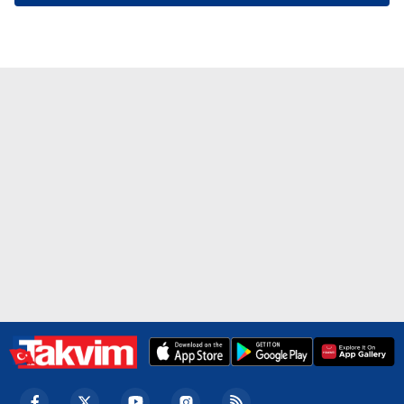
reklam/pazarlama faaliyetlerinin yapılması, amaçlarıyla
sınırlı olarak açık rızanız dahilinde kullanılacaktır.
Çerezlere ilişkin tercihlerinizi aşağıda yer alan panel
vasıtasıyla belirleyebilirsiniz. Çerezlere ilişkin detaylı bilgi
için Ayarlar butonuna tıklayabilir,
Çerez Bilgilendirme
Metnimizi
ziyaret edebilirsiniz.
6698 sayılı Kişisel Verilerin Korunması Kanunu uyarınca
hazırlanmış Aydınlatma Metnimizi okumak ve sitemizde
ilgili mevzuata uygun olarak kullanılan çerezlerle ilgili bilgi
almak için lütfen
tıklayınız
.