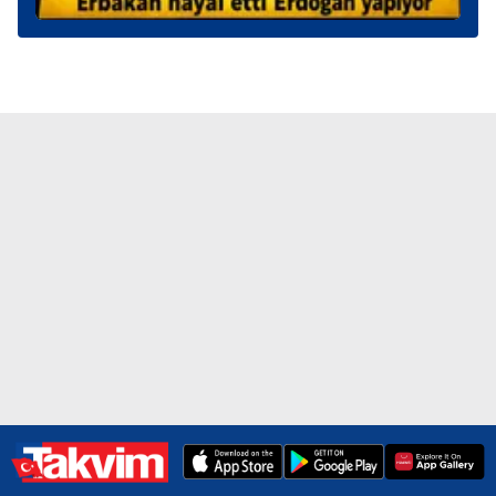
kılınması ve kişiselleştirilmesi ve sizlere yönelik
reklam/pazarlama faaliyetlerinin yapılması, amaçlarıyla
sınırlı olarak açık rızanız dahilinde kullanılacaktır.
Çerezlere ilişkin tercihlerinizi aşağıda yer alan panel
vasıtasıyla belirleyebilirsiniz. Çerezlere ilişkin detaylı bilgi
için Ayarlar butonuna tıklayabilir,
Çerez Bilgilendirme
Metnimizi
ziyaret edebilirsiniz.
6698 sayılı Kişisel Verilerin Korunması Kanunu uyarınca
hazırlanmış Aydınlatma Metnimizi okumak ve sitemizde
ilgili mevzuata uygun olarak kullanılan çerezlerle ilgili bilgi
almak için lütfen
tıklayınız
.