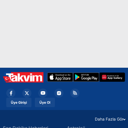
Çerezlere ilişkin tercihlerinizi aşağıda yer alan panel
vasıtasıyla belirleyebilirsiniz. Çerezlere ilişkin detaylı bilgi
için Ayarlar butonuna tıklayabilir,
Çerez Bilgilendirme
Metnimizi
ziyaret edebilirsiniz.
6698 sayılı Kişisel Verilerin Korunması Kanunu uyarınca
hazırlanmış Aydınlatma Metnimizi okumak ve sitemizde
ilgili mevzuata uygun olarak kullanılan çerezlerle ilgili bilgi
almak için lütfen
tıklayınız
.
Üye Girişi
Üye Ol
Daha Fazla Gör
Son Dakika Haberleri
Astroloji