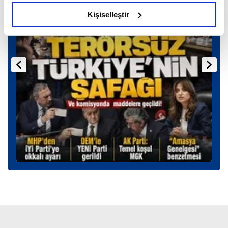
amacımızın size daha iyi bir reklam deneyimi sunmak
olduğunu ve sizlere en iyi içerikleri sunabilmek adına
Kişiselleştir
elimizden gelen çabayı gösterdiğimizi ve bu noktada,
reklamların maliyetlerimizi karşılamak noktasında tek gelir
kalemimiz olduğunu sizlere hatırlatmak isteriz.
Her halükârda, kullanıcılar, bu çerezlere izin vermedikleri
takdirde, kullanıcılara hedefli reklamlar
gösterilmeyecektir."
Sizlere daha iyi bir hizmet sunabilmek için İnternet
Sitemizde kendimize ve üçüncü kişilere ait çerezler
kullanılmaktadır. Bu çerezler vasıtasıyla çeşitli kişisel
verileriniz işlenmekte olup gerekli olan çerezler bilgi
toplumu hizmetlerinin sunulması amacıyla
kullanılmaktadır. Diğer çerezler, sitemizin daha işlevsel
kılınması ve kişiselleştirilmesi ve sizlere yönelik
reklam/pazarlama faaliyetlerinin yapılması, amaçlarıyla
sınırlı olarak açık rızanız dahilinde kullanılacaktır.