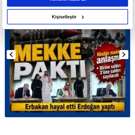
daha iyi reklam deneyimi yaşatabiliriz. Bunu yaparken
amacımızın size daha iyi bir reklam deneyimi sunmak
olduğunu ve sizlere en iyi içerikleri sunabilmek adına
Kişiselleştir
elimizden gelen çabayı gösterdiğimizi ve bu noktada,
reklamların maliyetlerimizi karşılamak noktasında tek gelir
kalemimiz olduğunu sizlere hatırlatmak isteriz.
Her halükârda, kullanıcılar, bu çerezlere izin vermedikleri
takdirde, kullanıcılara hedefli reklamlar
gösterilmeyecektir."
Sizlere daha iyi bir hizmet sunabilmek için İnternet
Sitemizde kendimize ve üçüncü kişilere ait çerezler
kullanılmaktadır. Bu çerezler vasıtasıyla çeşitli kişisel
verileriniz işlenmekte olup gerekli olan çerezler bilgi
toplumu hizmetlerinin sunulması amacıyla
kullanılmaktadır. Diğer çerezler, sitemizin daha işlevsel
kılınması ve kişiselleştirilmesi ve sizlere yönelik
reklam/pazarlama faaliyetlerinin yapılması, amaçlarıyla