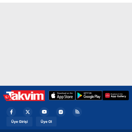
sınırlı olarak açık rızanız dahilinde kullanılacaktır.
Çerezlere ilişkin tercihlerinizi aşağıda yer alan panel
vasıtasıyla belirleyebilirsiniz. Çerezlere ilişkin detaylı bilgi
için Ayarlar butonuna tıklayabilir,
Çerez Bilgilendirme
Metnimizi
ziyaret edebilirsiniz.
6698 sayılı Kişisel Verilerin Korunması Kanunu uyarınca
hazırlanmış Aydınlatma Metnimizi okumak ve sitemizde
ilgili mevzuata uygun olarak kullanılan çerezlerle ilgili bilgi
almak için lütfen
tıklayınız
.
Üye Girişi
Üye Ol