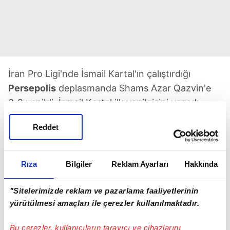
İran Pro Ligi'nde İsmail Kartal'ın çalıştırdığı
Persepo
lis
deplasmanda Shams Azar Qazvin'e
3-2 yenildi. İsmail Kartal ilk yenilgisini yaşadı...
Ağları sarsan Serdar Dursun, son 6 maçında
4
Reddet
gol
attı. Daha önce Eskişehirspor; Denizlispor,
Karagümrük ve Fenerbahçe forması giyen
Dursun, Alanyaspor'dan İran'ın yolunu tutmuştu.
Rıza
Bilgiler
Reklam Ayarları
Hakkında
"Sitelerimizde reklam ve pazarlama faaliyetlerinin
yürütülmesi amaçları ile çerezler kullanılmaktadır.
Bu çerezler, kullanıcıların tarayıcı ve cihazlarını