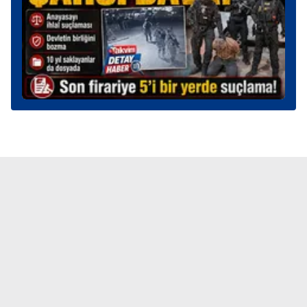
verileriniz işlenmekte olup gerekli olan çerezler bilgi
toplumu hizmetlerinin sunulması amacıyla
kullanılmaktadır. Diğer çerezler, sitemizin daha işlevsel
kılınması ve kişiselleştirilmesi ve sizlere yönelik
reklam/pazarlama faaliyetlerinin yapılması, amaçlarıyla
sınırlı olarak açık rızanız dahilinde kullanılacaktır.
Çerezlere ilişkin tercihlerinizi aşağıda yer alan panel
vasıtasıyla belirleyebilirsiniz. Çerezlere ilişkin detaylı bilgi
için Ayarlar butonuna tıklayabilir,
Çerez Bilgilendirme
Metnimizi
ziyaret edebilirsiniz.
6698 sayılı Kişisel Verilerin Korunması Kanunu uyarınca
hazırlanmış Aydınlatma Metnimizi okumak ve sitemizde
ilgili mevzuata uygun olarak kullanılan çerezlerle ilgili bilgi
almak için lütfen
tıklayınız
.